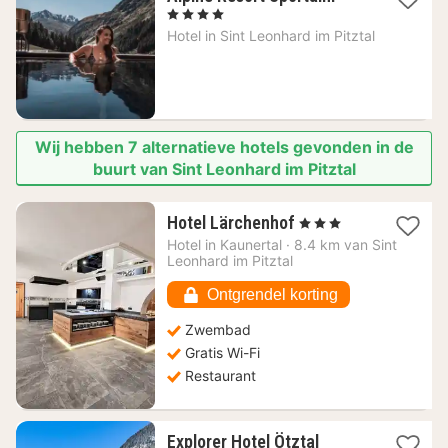
nacht
, 4 Sterren
vanaf
Hotel in
Sint Leonhard im Pitztal
302
€
Wij hebben 7 alternatieve hotels gevonden in de
buurt van Sint Leonhard im Pitztal
1
Hotel Lärchenhof
, 3 Sterren
nacht
Hotel in
Kaunertal
·
8.4 km van Sint
vanaf
Leonhard im Pitztal
97,94
€
Ontgrendel korting
Zwembad
Gratis Wi-Fi
Restaurant
1
Explorer Hotel Ötztal