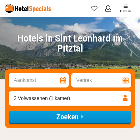
menu
Mijn
favorieten
Hotels in Sint Leonhard im
Pitztal
Aankomst
Vertrek
2 Volwassenen (1 kamer)
Zoeken