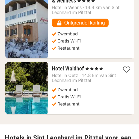
1
& wellness
, 4 Sterren
nacht
Hotel in
Wenns
·
14.4 km van Sint
vanaf
Leonhard im Pitztal
137,49
€
Ontgrendel korting
Zwembad
Gratis Wi-Fi
Restaurant
1
Hotel Waldhof
, 4 Sterren
nacht
Hotel in
Oetz
·
14.8 km van Sint
vanaf
Leonhard im Pitztal
143,64
Zwembad
€
Gratis Wi-Fi
Restaurant
Hotels in Sint Leonhard im Pitztal voor een