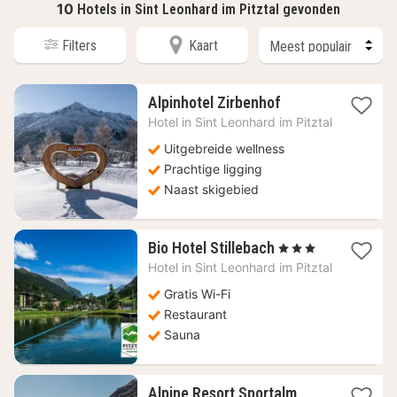
10
Hotels in Sint Leonhard im Pitztal gevonden
Filters
Kaart
2
Alpinhotel Zirbenhof
nachten
Hotel in
Sint Leonhard im Pitztal
vanaf
144,90
Uitgebreide wellness
€
Prachtige ligging
Naast skigebied
1
Bio Hotel Stillebach
, 3 Sterren
nacht
Hotel in
Sint Leonhard im Pitztal
vanaf
210,91
Gratis Wi-Fi
€
Restaurant
Sauna
1
Alpine Resort Sportalm