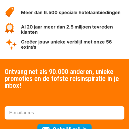
HotelSpecials
Meer dan 6.500 speciale hotelaanbiedingen
Al 20 jaar meer dan 2.5 miljoen tevreden
klanten
Creëer jouw unieke verblijf met onze 56
extra's
Ontvang net als 90.000 anderen, unieke
promoties en de tofste reisinspiratie in je
inbox!