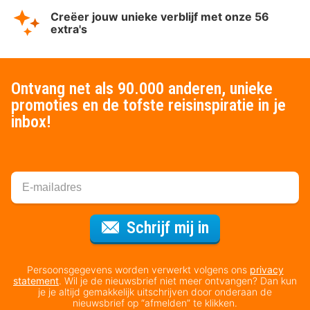
Creëer jouw unieke verblijf met onze 56
extra's
Ontvang net als 90.000 anderen, unieke
promoties en de tofste reisinspiratie in je
inbox!
Voor de nieuws
Schrijf mij in
Persoonsgegevens worden verwerkt volgens ons
privacy
statement
. Wil je de nieuwsbrief niet meer ontvangen? Dan kun
je je altijd gemakkelijk uitschrijven door onderaan de
nieuwsbrief op “afmelden” te klikken.