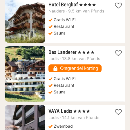
1
Hotel Berghof
, 4 Sterren
nacht
Nauders
·
9.5 km van Pfunds
vanaf
125,45
Gratis Wi-Fi
€
Restaurant
Sauna
1
Das Landerer
, 4 Sterren
nacht
Ladis
·
13.8 km van Pfunds
vanaf
190
Ontgrendel korting
€
Gratis Wi-Fi
Restaurant
Sauna
1
VAYA Ladis
, 4 Sterren
nacht
Ladis
·
14.1 km van Pfunds
vanaf
203,18
Zwembad