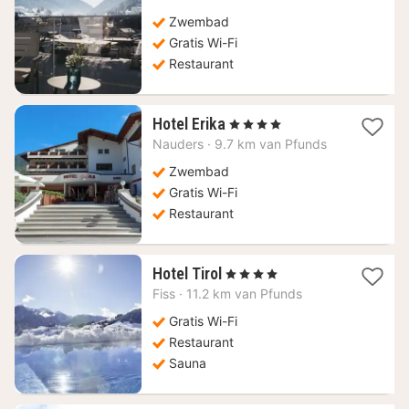
vanaf
195,95
Zwembad
€
Gratis Wi-Fi
Restaurant
1
Hotel Erika
, 4 Sterren
nacht
Nauders
·
9.7 km van Pfunds
vanaf
152,73
Zwembad
€
Gratis Wi-Fi
Restaurant
1
Hotel Tirol
, 4 Sterren
nacht
Fiss
·
11.2 km van Pfunds
vanaf
324,82
Gratis Wi-Fi
€
Restaurant
Sauna