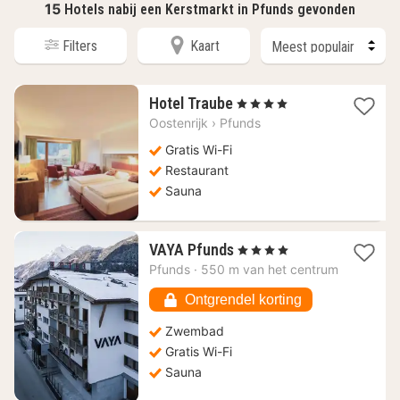
15
Hotels nabij een Kerstmarkt in Pfunds gevonden
Filters
Kaart
1
Hotel Traube
, 4 Sterren
nacht
Oostenrijk
›
Pfunds
vanaf
142,73
Gratis Wi-Fi
€
Restaurant
Sauna
1
VAYA Pfunds
, 4 Sterren
nacht
Pfunds
·
550 m van het centrum
vanaf
154,37
Ontgrendel korting
€
Zwembad
Gratis Wi-Fi
Sauna