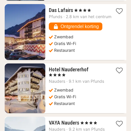
1
Das Lafairs
, 4 Sterren
nacht
Pfunds
·
2.8 km van het centrum
vanaf
138,13
Ontgrendel korting
€
Zwembad
Gratis Wi-Fi
Restaurant
1
Hotel Naudererhof
nacht
, 4 Sterren
vanaf
Nauders
·
9.1 km van Pfunds
240,62
€
Zwembad
Gratis Wi-Fi
Restaurant
1
VAYA Nauders
, 4 Sterren
nacht
Nauders
·
9.2 km van Pfunds