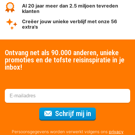
Al 20 jaar meer dan 2.5 miljoen tevreden
klanten
Creëer jouw unieke verblijf met onze 56
extra's
Ontvang net als 90.000 anderen, unieke
promoties en de tofste reisinspiratie in je
inbox!
Voor de nieuws
Schrijf mij in
Persoonsgegevens worden verwerkt volgens ons
privacy