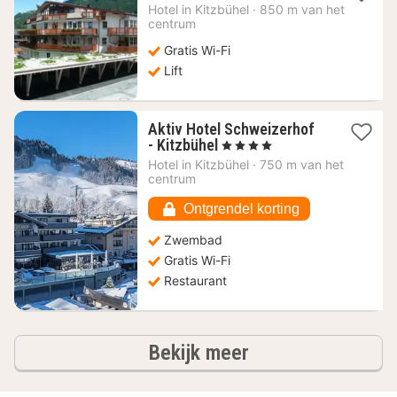
nacht
Hotel in
Kitzbühel
·
850 m van het
vanaf
centrum
562,80
Gratis Wi-Fi
€
Lift
Aktiv Hotel Schweizerhof
1
- Kitzbühel
, 4 Sterren
nacht
Hotel in
Kitzbühel
·
750 m van het
vanaf
centrum
273,84
€
Ontgrendel korting
Zwembad
Gratis Wi-Fi
Restaurant
hotels
Bekijk meer