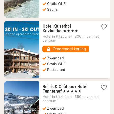
Gratis Wi-Fi
Sauna
Hotel Kaiserhof
1
Kitzbuehel
, 4 Sterren
nacht
Hotel in
Kitzbühel
·
800 m van het
vanaf
centrum
157
€
Ontgrendel korting
Zwembad
Gratis Wi-Fi
Restaurant
Relais & Châteaux Hotel
1
Tennerhof
, 5 Sterren
nacht
Hotel in
Kitzbühel
·
650 m van het
vanaf
centrum
281,82
Zwembad
€