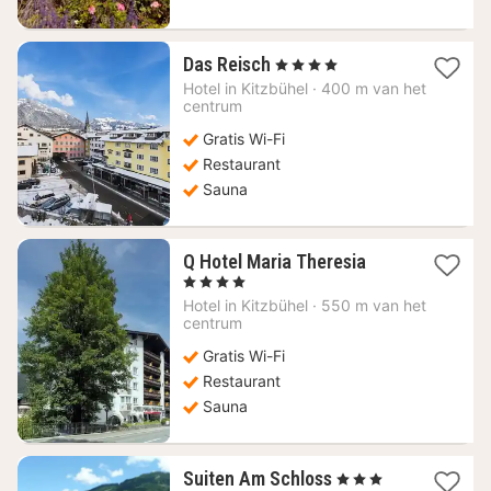
1
Das Reisch
, 4 Sterren
nacht
Hotel in
Kitzbühel
·
400 m van het
vanaf
centrum
231,46
Gratis Wi-Fi
€
Restaurant
Sauna
1
Q Hotel Maria Theresia
nacht
, 4 Sterren
vanaf
Hotel in
Kitzbühel
·
550 m van het
117,37
centrum
€
Gratis Wi-Fi
Restaurant
Sauna
1
Suiten Am Schloss
, 3 Sterren