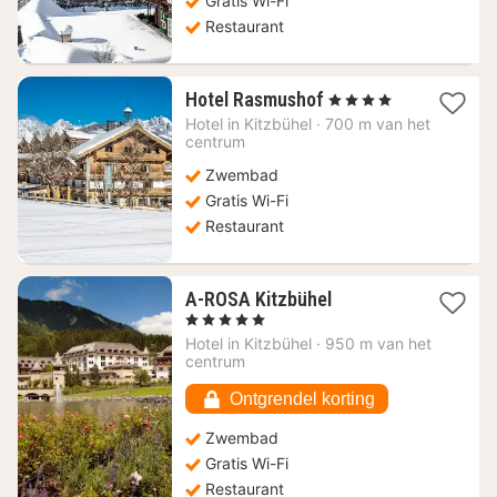
Gratis Wi-Fi
Restaurant
1
Hotel Rasmushof
, 4 Sterren
nacht
Hotel in
Kitzbühel
·
700 m van het
vanaf
centrum
258,09
Zwembad
€
Gratis Wi-Fi
Restaurant
1
A-ROSA Kitzbühel
nacht
, 5 Sterren
vanaf
Hotel in
Kitzbühel
·
950 m van het
281,14
centrum
€
Ontgrendel korting
Zwembad
Gratis Wi-Fi
Restaurant