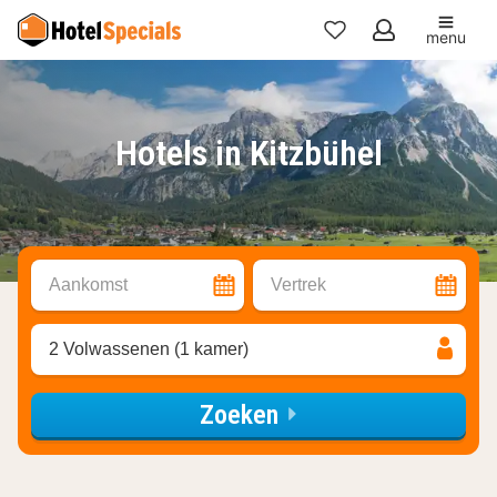
menu
Mijn
favorieten
Hotels in Kitzbühel
Aankomst
Vertrek
2 Volwassenen (1 kamer)
Zoeken