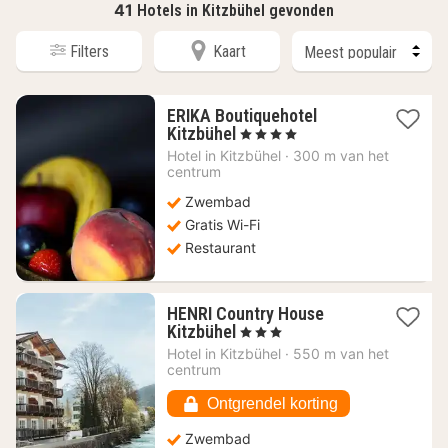
41
Hotels in Kitzbühel gevonden
Filters
Kaart
ERIKA Boutiquehotel
1
Kitzbühel
, 4 Sterren
nacht
Hotel in
Kitzbühel
·
300 m van het
vanaf
centrum
200,75
Zwembad
€
Gratis Wi-Fi
Restaurant
HENRI Country House
1
Kitzbühel
, 3 Sterren
nacht
Hotel in
Kitzbühel
·
550 m van het
vanaf
centrum
153,64
€
Ontgrendel korting
Zwembad