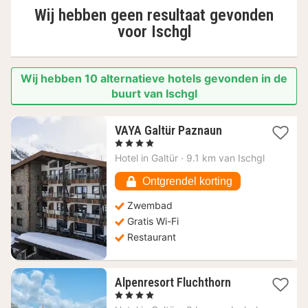
Wij hebben geen resultaat gevonden
voor
Ischgl
Wij hebben 10 alternatieve hotels gevonden in de
buurt van Ischgl
1
VAYA Galtür Paznaun
nacht
, 4 Sterren
vanaf
Hotel in
Galtür
·
9.1 km van Ischgl
143,64
€
Ontgrendel korting
Zwembad
Gratis Wi-Fi
Restaurant
1
Alpenresort Fluchthorn
nacht
, 4 Sterren
vanaf