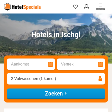
menu
Mijn
favorieten
Hotels in Ischgl
Aankomst
Vertrek
2 Volwassenen (1 kamer)
Zoeken