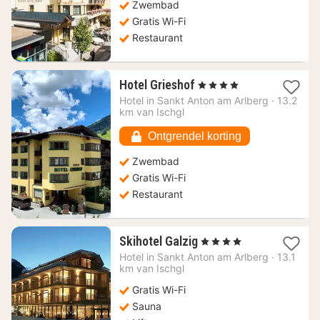
Zwembad
Gratis Wi-Fi
Restaurant
1
Hotel Grieshof
, 4 Sterren
nacht
Hotel in
Sankt Anton am Arlberg
·
13.2
vanaf
km van Ischgl
125,01
€
Ontgrendel korting
Zwembad
Gratis Wi-Fi
Restaurant
1
Skihotel Galzig
, 4 Sterren
nacht
Hotel in
Sankt Anton am Arlberg
·
13.1
vanaf
km van Ischgl
126,96
Gratis Wi-Fi
€
Sauna