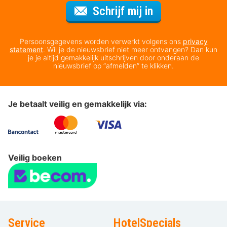
Voor de nieuws
Schrijf mij in
Persoonsgegevens worden verwerkt volgens ons
privacy
statement
. Wil je de nieuwsbrief niet meer ontvangen? Dan kun
je je altijd gemakkelijk uitschrijven door onderaan de
nieuwsbrief op “afmelden” te klikken.
Je betaalt veilig en gemakkelijk via:
Veilig boeken
Service
HotelSpecials