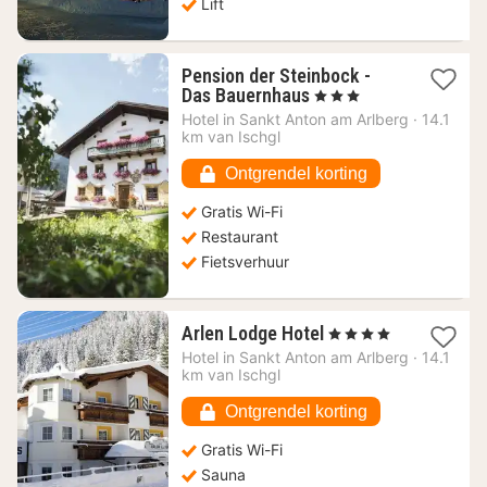
Lift
Pension der Steinbock -
1
Das Bauernhaus
, 3 Sterren
nacht
Hotel in
Sankt Anton am Arlberg
·
14.1
vanaf
km van Ischgl
49,10
€
Ontgrendel korting
Gratis Wi-Fi
Restaurant
Fietsverhuur
1
Arlen Lodge Hotel
, 4 Sterren
nacht
Hotel in
Sankt Anton am Arlberg
·
14.1
vanaf
km van Ischgl
86,78
€
Ontgrendel korting
Gratis Wi-Fi
Sauna