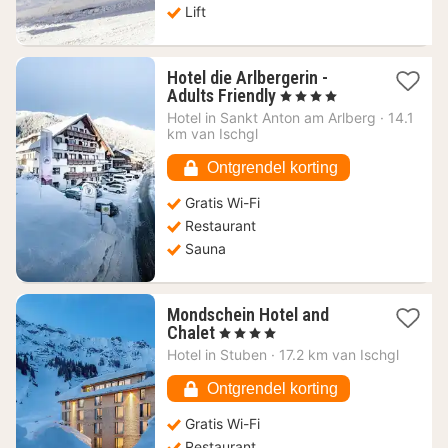
Lift
Hotel die Arlbergerin -
1
Adults Friendly
, 4 Sterren
nacht
Hotel in
Sankt Anton am Arlberg
·
14.1
vanaf
km van Ischgl
67,90
€
Ontgrendel korting
Gratis Wi-Fi
Restaurant
Sauna
Mondschein Hotel and
1
Chalet
, 4 Sterren
nacht
Hotel in
Stuben
·
17.2 km van Ischgl
vanaf
127,14
Ontgrendel korting
€
Gratis Wi-Fi
Restaurant