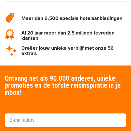
Over
HotelSpecials
Meer dan 6.500 speciale hotelaanbiedingen
Al 20 jaar meer dan 2.5 miljoen tevreden
klanten
Creëer jouw unieke verblijf met onze 56
extra's
Ontvang net als 90.000 anderen, unieke
promoties en de tofste reisinspiratie in je
inbox!