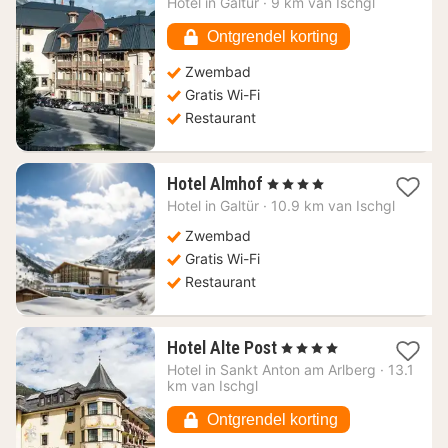
Hotel in
Galtür
·
9 km van Ischgl
216,46
€
Ontgrendel korting
Zwembad
Gratis Wi-Fi
Restaurant
1
Hotel Almhof
, 4 Sterren
nacht
Hotel in
Galtür
·
10.9 km van Ischgl
vanaf
257,95
Zwembad
€
Gratis Wi-Fi
Restaurant
1
Hotel Alte Post
, 4 Sterren
nacht
Hotel in
Sankt Anton am Arlberg
·
13.1
vanaf
km van Ischgl
170,91
€
Ontgrendel korting