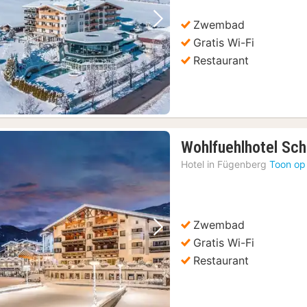
313,92
€
Zwembad
Vorige foto
Volgende foto
Gratis Wi-Fi
Restaurant
Wohlfuehlhotel Sch
Hotel in
Fügenberg
Toon op
Zwembad
Vorige foto
Volgende foto
Gratis Wi-Fi
Restaurant