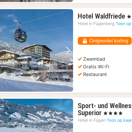
1
Hotel Waldfriede
, 4
n
Hotel in
Fügenberg
Toon op
v
2
Ontgrendel korting
€
Vorige foto
Volgende foto
Zwembad
Gratis Wi-Fi
Restaurant
Sport- und Wellnes
1
Superior
, 4 Sterren
nacht
Hotel in
Fügen
Toon op kaar
vanaf