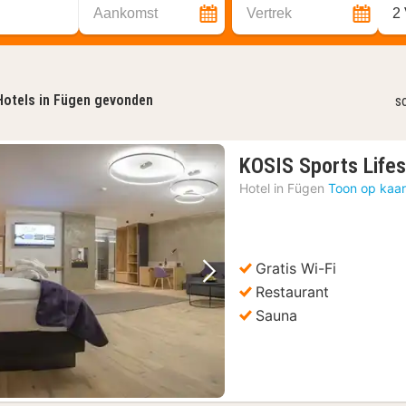
Aankomst
Vertrek
2
Hotels in Fügen gevonden
s
KOSIS Sports Lifes
Hotel in
Fügen
Toon op kaar
Gratis Wi-Fi
Vorige foto
Volgende foto
Restaurant
Sauna