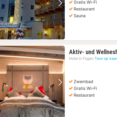
Gratis Wi-Fi
Vorige foto
Volgende foto
Restaurant
Sauna
Aktiv- und Wellnes
Hotel in
Fügen
Toon op kaar
Zwembad
Vorige foto
Volgende foto
Gratis Wi-Fi
Restaurant