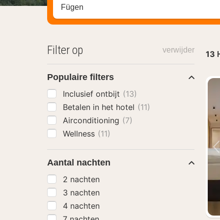
Zoek op hotel, regio of stad
Filter op
verwijder
13
Populaire filters
Inclusief ontbijt
(13)
Betalen in het hotel
(11)
Airconditioning
(7)
Wellness
(11)
Aantal nachten
2 nachten
3 nachten
4 nachten
7 nachten