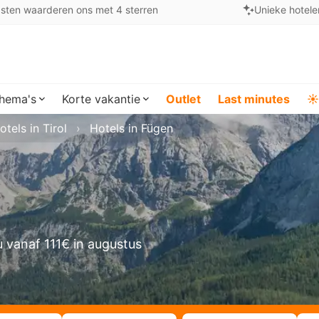
sten waarderen ons met 4 sterren
Unieke hotele
hema's
Korte vakantie
Outlet
Last minutes
☀️
otels in Tirol
Hotels in Fügen
 vanaf 111€ in augustus