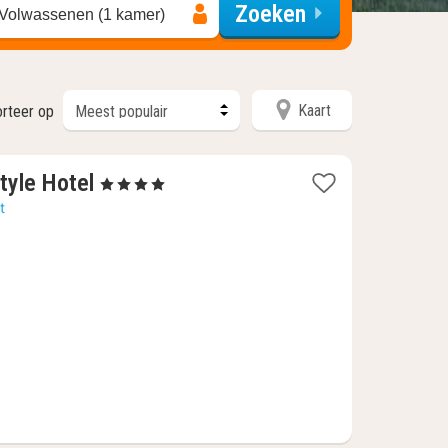
Zoeken
 Volwassenen (1 kamer)
Kaart
orteer op
1
tyle Hotel
, 4 Sterren
nacht
t
vanaf
128,68
€