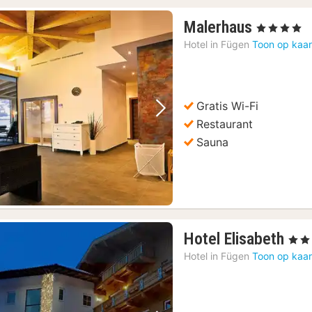
1
Malerhaus
, 4 Sterren
nacht
Hotel in
Fügen
Toon op kaar
vanaf
240,45
€
Gratis Wi-Fi
Vorige foto
Volgende foto
Restaurant
Sauna
1
Hotel Elisabeth
, 4 St
nac
Hotel in
Fügen
Toon op kaar
van
196
€