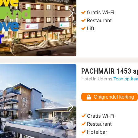
Gratis Wi-Fi
Vorige foto
Volgende foto
Restaurant
Lift
PACHMAIR 1453 ap
Hotel in
Uderns
Toon op kaa
Ontgrendel korting
Vorige foto
Volgende foto
Gratis Wi-Fi
Restaurant
Hotelbar