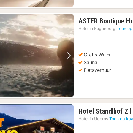
ASTER Boutique Ho
Hotel in
Fügenberg
Toon op
Gratis Wi-Fi
Vorige foto
Volgende foto
Sauna
Fietsverhuur
Hotel Standlhof Zill
Hotel in
Uderns
Toon op kaa