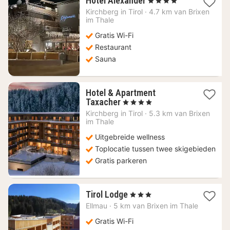
Hotel Alexander
, 4 Sterren
nacht
Kirchberg in Tirol
·
4.7 km van Brixen
vanaf
im Thale
120
Gratis Wi-Fi
€
Restaurant
Sauna
Hotel & Apartment
1
Taxacher
, 4 Sterren
nacht
Kirchberg in Tirol
·
5.3 km van Brixen
vanaf
im Thale
160
Uitgebreide wellness
€
Toplocatie tussen twee skigebieden
Gratis parkeren
1
Tirol Lodge
, 3 Sterren
nacht
Ellmau
·
5 km van Brixen im Thale
vanaf
121,82
Gratis Wi-Fi