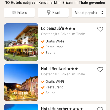
10
Hotels nabij een Kerstmarkt in Brixen im Thale gevonden
Filters
Kaart
1
Loipenstub'n
, 3 Sterren
nacht
Oostenrijk
›
Brixen im Thale
vanaf
160,93
Gratis Wi-Fi
€
Restaurant
Sauna
1
Hotel Reitlwirt
, 3 Sterren
nacht
Oostenrijk
›
Brixen im Thale
vanaf
165,18
Gratis Wi-Fi
€
Restaurant
Sauna
1
Hotel Hubertus
, 4 Sterren