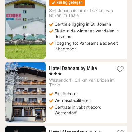
Rustig gelegen
vanaf
84,60
Sint Johann in Tirol
·
14.7 km van
Brixen im Thale
€
Centrale ligging in St. Johann
Skiën in de winter en wandelen in
de zomer
Toegang tot Panorama Badewelt
inbegrepen
1
Hotel Dahoam by Miha
nacht
, 3 Sterren
vanaf
Westendorf
·
3.1 km van Brixen im
92
Thale
€
Familiehotel
Wellnessfaciliteiten
Centraal in vakantieoord
Westendorf
1