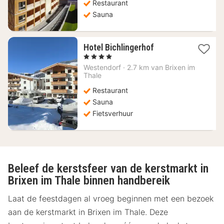
€
Restaurant
Sauna
1
Hotel Bichlingerhof
nacht
, 4 Sterren
vanaf
Westendorf
·
2.7 km van Brixen im
137,50
Thale
€
Restaurant
Sauna
Fietsverhuur
Beleef de kerstsfeer van de kerstmarkt in
Brixen im Thale binnen handbereik
Laat de feestdagen al vroeg beginnen met een bezoek
aan de kerstmarkt in Brixen im Thale. Deze