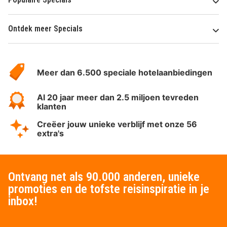
Ontdek meer Specials
Over
HotelSpecials
Meer dan 6.500 speciale hotelaanbiedingen
Al 20 jaar meer dan 2.5 miljoen tevreden
klanten
Creëer jouw unieke verblijf met onze 56
extra's
Ontvang net als 90.000 anderen, unieke
promoties en de tofste reisinspiratie in je
inbox!