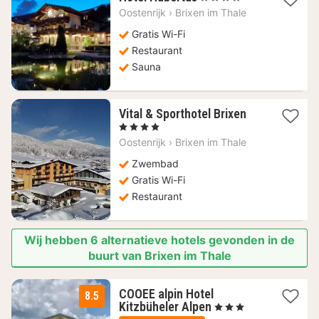
nacht
Oostenrijk
›
Brixen im Thale
vanaf
124,41
Gratis Wi-Fi
€
Restaurant
Sauna
1
Vital & Sporthotel Brixen
nacht
, 4 Sterren
vanaf
Oostenrijk
›
Brixen im Thale
207,82
€
Zwembad
Gratis Wi-Fi
Restaurant
Wij hebben 6 alternatieve hotels gevonden in de
buurt van Brixen im Thale
COOEE alpin Hotel
8.5
1
Kitzbüheler Alpen
, 3 Sterren
nacht