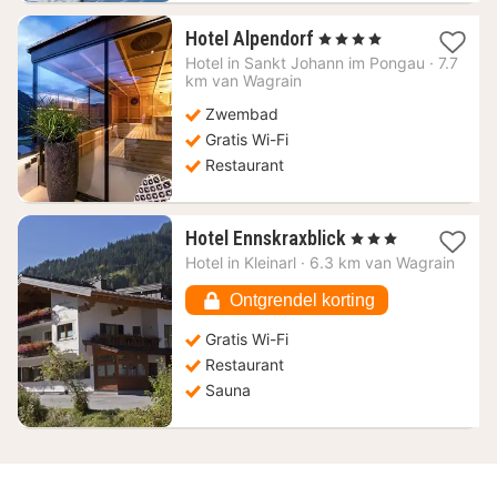
1
Hotel Alpendorf
, 4 Sterren
nacht
Hotel in
Sankt Johann im Pongau
·
7.7
vanaf
km van Wagrain
280,91
Zwembad
€
Gratis Wi-Fi
Restaurant
1
Hotel Ennskraxblick
, 3 Sterren
nacht
Hotel in
Kleinarl
·
6.3 km van Wagrain
vanaf
163
Ontgrendel korting
€
Gratis Wi-Fi
Restaurant
Sauna