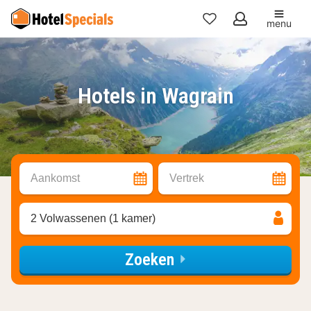
menu
Mijn
favorieten
Hotels in Wagrain
Aankomst
Vertrek
2 Volwassenen (1 kamer)
Zoeken