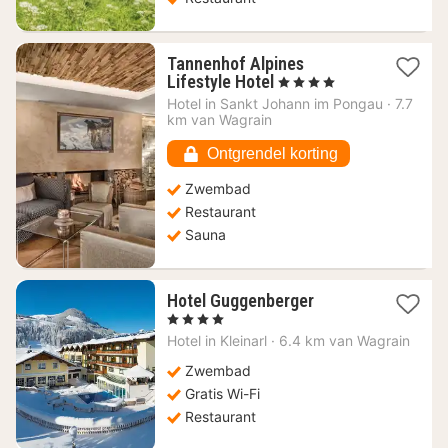
Tannenhof Alpines
1
Lifestyle Hotel
, 4 Sterren
nacht
Hotel in
Sankt Johann im Pongau
·
7.7
vanaf
km van Wagrain
268,50
€
Ontgrendel korting
Zwembad
Restaurant
Sauna
1
Hotel Guggenberger
nacht
, 4 Sterren
vanaf
Hotel in
Kleinarl
·
6.4 km van Wagrain
374,80
€
Zwembad
Gratis Wi-Fi
Restaurant