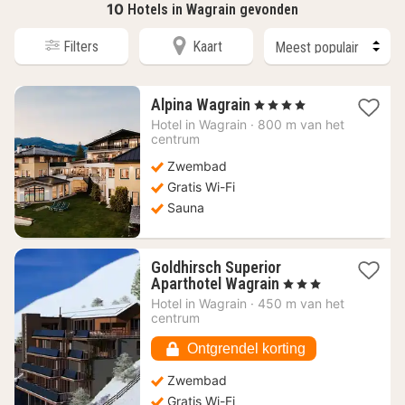
10
Hotels in Wagrain gevonden
Filters
Kaart
1
Alpina Wagrain
, 4 Sterren
nacht
Hotel in
Wagrain
·
800 m van het
vanaf
centrum
192,73
Zwembad
€
Gratis Wi-Fi
Sauna
Goldhirsch Superior
1
Aparthotel Wagrain
, 3 Sterren
nacht
Hotel in
Wagrain
·
450 m van het
vanaf
centrum
204,93
€
Ontgrendel korting
Zwembad
Gratis Wi-Fi