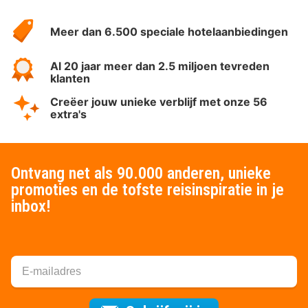
Over
HotelSpecials
Meer dan 6.500 speciale hotelaanbiedingen
Al 20 jaar meer dan 2.5 miljoen tevreden
klanten
Creëer jouw unieke verblijf met onze 56
extra's
Ontvang net als 90.000 anderen, unieke
promoties en de tofste reisinspiratie in je
inbox!