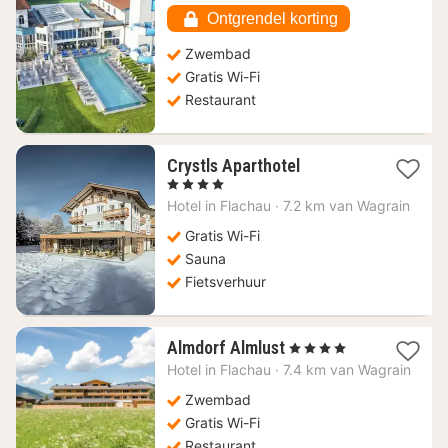
€
Ontgrendel korting
Zwembad
Gratis Wi-Fi
Restaurant
1
Crystls Aparthotel
nacht
, 4 Sterren
vanaf
Hotel in
Flachau
·
7.2 km van Wagrain
146,28
€
Gratis Wi-Fi
Sauna
Fietsverhuur
1
Almdorf Almlust
, 4 Sterren
nacht
Hotel in
Flachau
·
7.4 km van Wagrain
vanaf
283,70
Zwembad
€
Gratis Wi-Fi
Restaurant