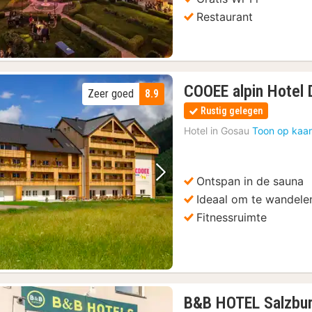
Restaurant
COOEE alpin Hotel 
Zeer goed
8.9
Rustig gelegen
Hotel in
Gosau
Toon op kaar
Ontspan in de sauna
Vorige foto
Volgende foto
Ideaal om te wandele
Fitnessruimte
B&B HOTEL Salzbu