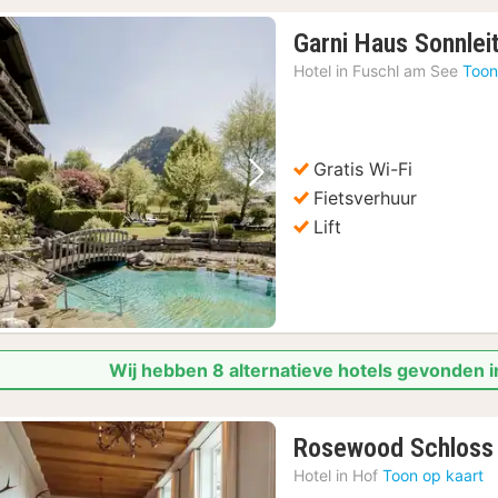
Garni Haus Sonnleit
Hotel in
Fuschl am See
Toon
Gratis Wi-Fi
Vorige foto
Volgende foto
Fietsverhuur
Lift
Wij hebben 8 alternatieve hotels gevonden i
Rosewood Schloss 
Hotel in
Hof
Toon op kaart