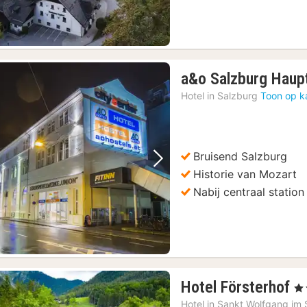
a&o Salzburg Haup
Hotel in
Salzburg
Toon op k
Bruisend Salzburg
Vorige foto
Volgende foto
Historie van Mozart
Nabij centraal station
1
Hotel Försterhof
, 4
n
Hotel in
Sankt Wolfgang im