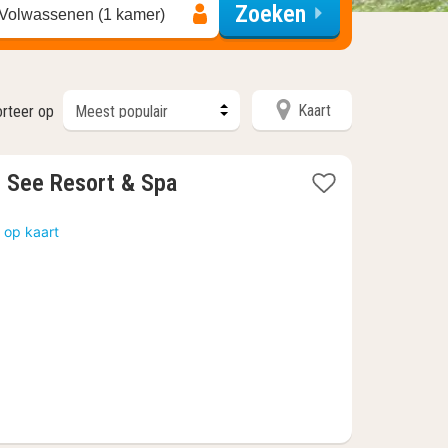
Zoeken
 Volwassenen (1 kamer)
Kaart
orteer op
1
m See Resort & Spa
nacht
vanaf
 op kaart
383,72
€