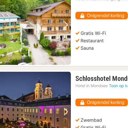
v
2
Ontgrendel korting
€
Vorige foto
Volgende foto
Gratis Wi-Fi
Restaurant
Sauna
Schlosshotel Mon
Hotel in
Mondsee
Toon op k
Ontgrendel korting
Vorige foto
Volgende foto
Zwembad
Gratis Wi-Fi