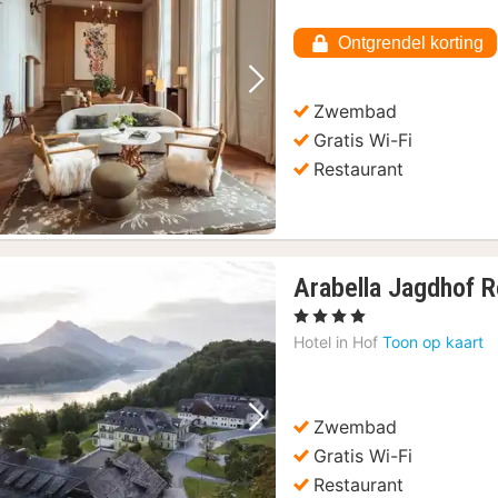
Ontgrendel korting
Vorige foto
Volgende foto
Zwembad
Gratis Wi-Fi
Restaurant
Arabella Jagdhof 
, 4 Sterren
Hotel in
Hof
Toon op kaart
Zwembad
Vorige foto
Volgende foto
Gratis Wi-Fi
Restaurant