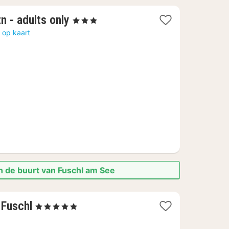
1
n - adults only
, 3 Sterren
nacht
 op kaart
vanaf
217,64
€
n de buurt van Fuschl am See
1
Fuschl
, 5 Sterren
nacht