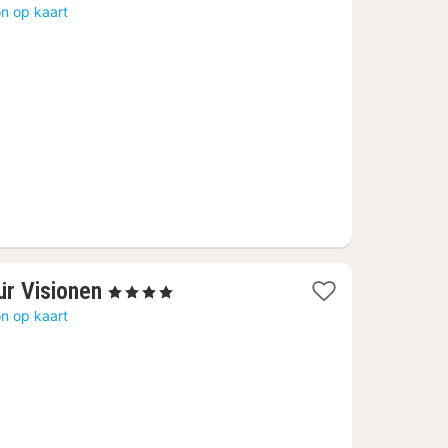
nacht
n op kaart
vanaf
106,91
€
1
ür Visionen
, 4 Sterren
nacht
n op kaart
vanaf
171,50
€