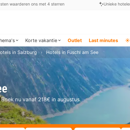
sten waarderen ons met 4 sterren
Unieke hotele
hema's
Korte vakantie
Outlet
Last minutes
☀️
otels in Salzburg
Hotels in Fuschl am See
ee
Boek nu vanaf 218€ in augustus
e