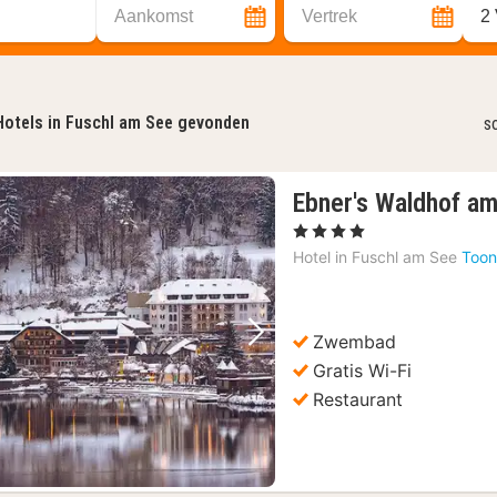
Aankomst
Vertrek
2
Hotels in Fuschl am See gevonden
s
Ebner's Waldhof a
, 4 Sterren
Hotel in
Fuschl am See
Toon
Zwembad
Vorige foto
Volgende foto
Gratis Wi-Fi
Restaurant