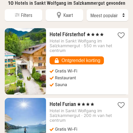
10
Hotels in Sankt Wolfgang im Salzkammergut gevonden
Filters
Kaart
1
Hotel Försterhof
, 4 Sterren
nacht
Hotel in
Sankt Wolfgang im
vanaf
Salzkammergut
·
550 m van het
201,28
centrum
€
Ontgrendel korting
Gratis Wi-Fi
Restaurant
Sauna
1
Hotel Furian
, 4 Sterren
nacht
Hotel in
Sankt Wolfgang im
vanaf
Salzkammergut
·
200 m van het
375,79
centrum
€
Gratis Wi-Fi