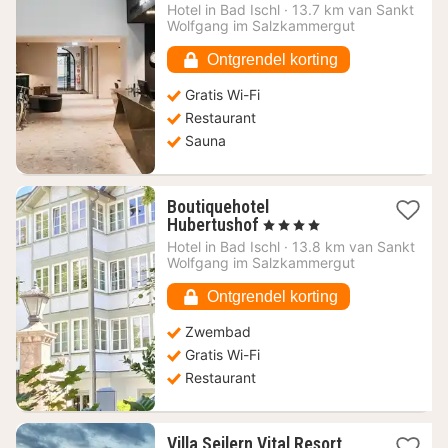
vanaf
Hotel in
Bad Ischl
·
13.7 km van Sankt
216,33
Wolfgang im Salzkammergut
€
Ontgrendel korting
Gratis Wi-Fi
Restaurant
Sauna
Boutiquehotel
1
Hubertushof
, 4 Sterren
nacht
Hotel in
Bad Ischl
·
13.8 km van Sankt
vanaf
Wolfgang im Salzkammergut
249
€
Ontgrendel korting
Zwembad
Gratis Wi-Fi
Restaurant
1
Villa Seilern Vital Resort