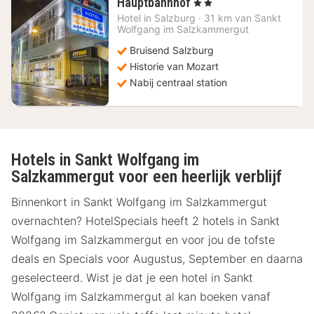
2
Hauptbahnhof
, 2 Sterren
nachten
Hotel in
Salzburg
·
31 km van Sankt
vanaf
Wolfgang im Salzkammergut
80,95
Bruisend Salzburg
€
Historie van Mozart
Nabij centraal station
Hotels in Sankt Wolfgang im
Salzkammergut voor een heerlijk verblijf
Binnenkort in Sankt Wolfgang im Salzkammergut
overnachten? HotelSpecials heeft 2 hotels in Sankt
Wolfgang im Salzkammergut en voor jou de tofste
deals en Specials voor Augustus, September en daarna
geselecteerd. Wist je dat je een hotel in Sankt
Wolfgang im Salzkammergut al kan boeken vanaf