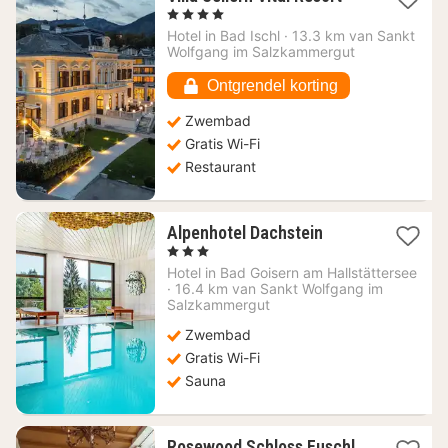
nacht
, 4 Sterren
vanaf
Hotel in
Bad Ischl
·
13.3 km van Sankt
221,72
Wolfgang im Salzkammergut
€
Ontgrendel korting
Zwembad
Gratis Wi-Fi
Restaurant
1
Alpenhotel Dachstein
nacht
, 3 Sterren
vanaf
Hotel in
Bad Goisern am Hallstättersee
250
·
16.4 km van Sankt Wolfgang im
€
Salzkammergut
Zwembad
Gratis Wi-Fi
Sauna
1
Rosewood Schloss Fuschl