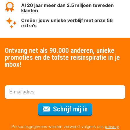
Al 20 jaar meer dan 2.5 miljoen tevreden
klanten
Creëer jouw unieke verblijf met onze 56
extra's
Ontvang net als 90.000 anderen, unieke
promoties en de tofste reisinspiratie in je
inbox!
Voor de nieuws
Schrijf mij in
Persoonsgegevens worden verwerkt volgens ons
privacy