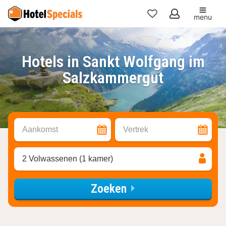
menu
Mijn
favorieten
Hotels in Sankt Wolfgang im
Salzkammergut
Aankomst
Vertrek
2 Volwassenen (1 kamer)
Zoeken