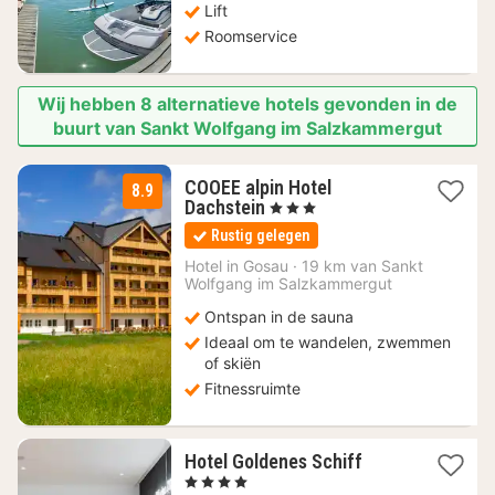
Lift
Roomservice
Wij hebben 8 alternatieve hotels gevonden in de
buurt van Sankt Wolfgang im Salzkammergut
COOEE alpin Hotel
8.9
1
Dachstein
, 3 Sterren
nacht
Rustig gelegen
vanaf
124,20
Hotel in
Gosau
·
19 km van Sankt
Wolfgang im Salzkammergut
€
Ontspan in de sauna
Ideaal om te wandelen, zwemmen
of skiën
Fitnessruimte
1
Hotel Goldenes Schiff
nacht
, 4 Sterren