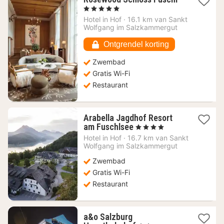
nacht
, 5 Sterren
vanaf
Hotel in
Hof
·
16.1 km van Sankt
1390,90
Wolfgang im Salzkammergut
€
Ontgrendel korting
Zwembad
Gratis Wi-Fi
Restaurant
Arabella Jagdhof Resort
1
am Fuschlsee
, 4 Sterren
nacht
Hotel in
Hof
·
16.7 km van Sankt
vanaf
Wolfgang im Salzkammergut
153,64
Zwembad
€
Gratis Wi-Fi
Restaurant
a&o Salzburg