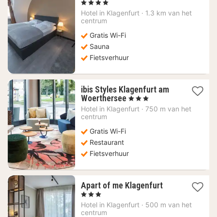
nacht
, 4 Sterren
vanaf
Hotel in
Klagenfurt
·
1.3 km van het
98,59
centrum
€
Gratis Wi-Fi
Sauna
Fietsverhuur
ibis Styles Klagenfurt am
1
Woerthersee
, 3 Sterren
nacht
Hotel in
Klagenfurt
·
750 m van het
vanaf
centrum
99,09
Gratis Wi-Fi
€
Restaurant
Fietsverhuur
1
Apart of me Klagenfurt
nacht
, 3 Sterren
vanaf
Hotel in
Klagenfurt
·
500 m van het
105,54
centrum