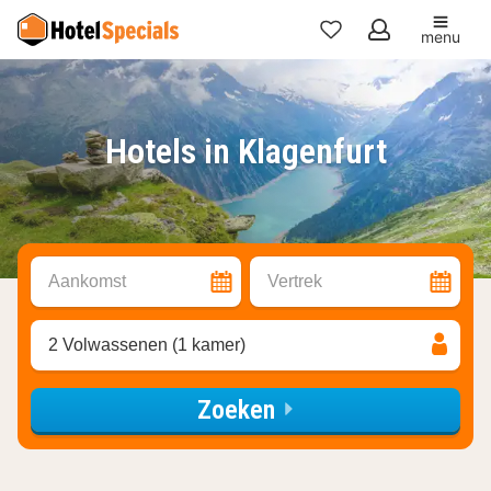
menu
Mijn
favorieten
Hotels in Klagenfurt
Aankomst
Vertrek
2 Volwassenen (1 kamer)
Zoeken