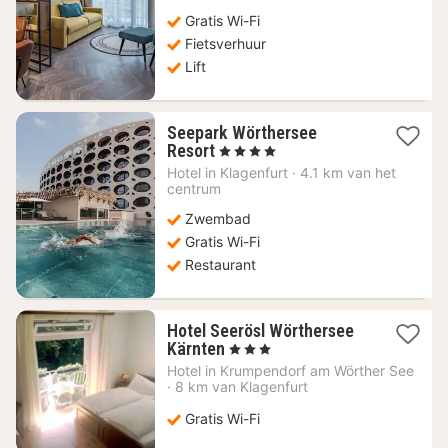
€
Gratis Wi-Fi
Fietsverhuur
Lift
Seepark Wörthersee
1
Resort
, 4 Sterren
nacht
Hotel in
Klagenfurt
·
4.1 km van het
vanaf
centrum
211,75
Zwembad
€
Gratis Wi-Fi
Restaurant
Hotel Seerösl Wörthersee
1
Kärnten
, 3 Sterren
nacht
Hotel in
Krumpendorf am Wörther See
vanaf
·
8 km van Klagenfurt
225
€
Gratis Wi-Fi