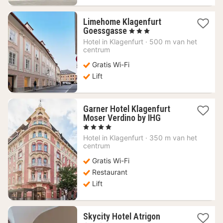
Limehome Klagenfurt
1
Goessgasse
, 3 Sterren
nacht
Hotel in
Klagenfurt
·
500 m van het
vanaf
centrum
83,95
Gratis Wi-Fi
€
Lift
Garner Hotel Klagenfurt
1
Moser Verdino by IHG
nacht
, 4 Sterren
vanaf
Hotel in
Klagenfurt
·
350 m van het
99,09
centrum
€
Gratis Wi-Fi
Restaurant
Lift
1
Skycity Hotel Atrigon