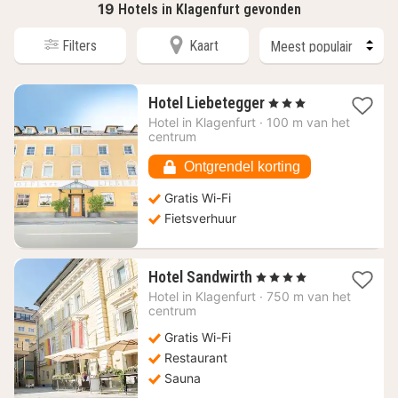
19
Hotels in Klagenfurt gevonden
Filters
Kaart
1
Hotel Liebetegger
, 3 Sterren
nacht
Hotel in
Klagenfurt
·
100 m van het
vanaf
centrum
118,18
€
Ontgrendel korting
Gratis Wi-Fi
Fietsverhuur
1
Hotel Sandwirth
, 4 Sterren
nacht
Hotel in
Klagenfurt
·
750 m van het
vanaf
centrum
106,70
Gratis Wi-Fi
€
Restaurant
Sauna