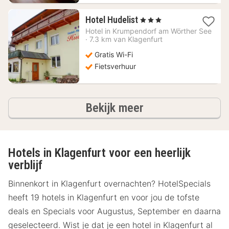
1
Hotel Hudelist
, 3 Sterren
nacht
Hotel in
Krumpendorf am Wörther See
vanaf
·
7.3 km van Klagenfurt
134,47
Gratis Wi-Fi
€
Fietsverhuur
hotels
Bekijk meer
Hotels in Klagenfurt voor een heerlijk
verblijf
Binnenkort in Klagenfurt overnachten? HotelSpecials
heeft 19 hotels in Klagenfurt en voor jou de tofste
deals en Specials voor Augustus, September en daarna
geselecteerd. Wist je dat je een hotel in Klagenfurt al