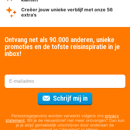
Creëer jouw unieke verblijf met onze 56
extra's
Ontvang net als 90.000 anderen, unieke
promoties en de tofste reisinspiratie in je
inbox!
Voor de nieuws
Schrijf mij in
Persoonsgegevens worden verwerkt volgens ons
privacy
statement
. Wil je de nieuwsbrief niet meer ontvangen? Dan kun
je je altijd gemakkelijk uitschrijven door onderaan de
nieuwsbrief op “afmelden” te klikken.