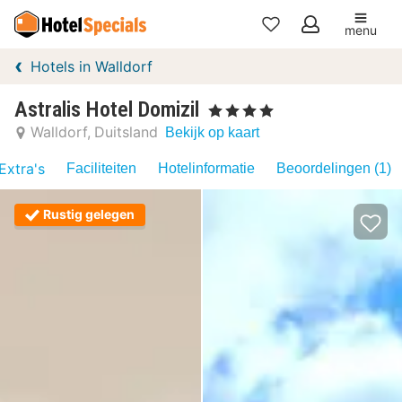
menu
Mijn
Hotels in Walldorf
favorieten
Astralis Hotel Domizil
, 4 Sterren
Walldorf
Duitsland
Bekijk op kaart
Extra's
Faciliteiten
Hotelinformatie
Beoordelingen (1)
Rustig gelegen