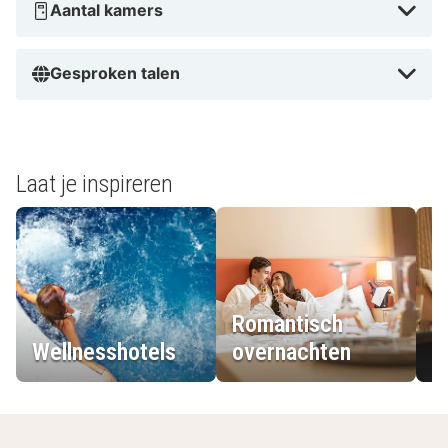
Aantal kamers
Gesproken talen
Laat je inspireren
Romantisch
Wellnesshotels
overnachten
L