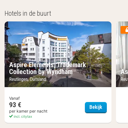
Hotels in de buurt
Aspire Elements, Trademark
Collection by Wyndham
As
Reutlingen, Duitsland
Reut
Vanaf
93 €
Aspire Elem
Bekijk
per kamer per nacht
incl. citytax