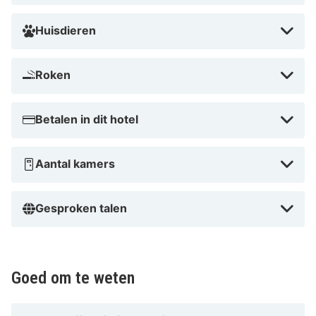
Outletcity Metzingen en Landestheater Tübingen. Dit
hotel ligt op 18,7 km van Kasteel Lichtenstein en op 9,5
Huisdieren
km van Schönbuch Nature Park.
In het stadscentrum
Roken
Betalen in dit hotel
Aantal kamers
Gesproken talen
Goed om te weten