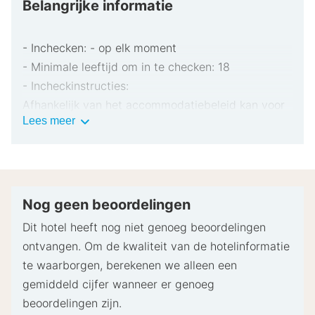
Belangrijke informatie
- Inchecken: - op elk moment
- Minimale leeftijd om in te checken: 18
- Incheckinstructies:
Afhankelijk van het accommodatiebeleid kan voor
Belangrijke
Lees meer
extra personen een toeslag in rekening worden
informatie
gebracht.
Bij het inchecken dien je mogelijk een erkend
identiteitsbewijs met foto en een creditcard,
pinpas of borgsom in contanten te verstrekken
Nog geen beoordelingen
voor incidentele kosten.
Dit hotel heeft nog niet genoeg beoordelingen
Speciale verzoeken worden onder voorbehoud van
ontvangen. Om de kwaliteit van de hotelinformatie
beschikbaarheid bij het inchecken ingewilligd.
te waarborgen, berekenen we alleen een
Hiervoor kunnen extra kosten in rekening worden
gemiddeld cijfer wanneer er genoeg
gebracht. Speciale verzoeken kunnen niet worden
beoordelingen zijn.
gegarandeerd.