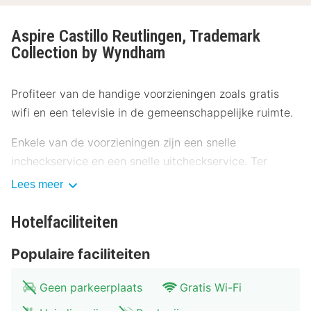
Aspire Castillo Reutlingen, Trademark
Collection by Wyndham
Profiteer van de handige voorzieningen zoals gratis
wifi en een televisie in de gemeenschappelijke ruimte.
Enkele van de voorzieningen zijn een snelle
incheckservice en een snelle uitcheckservice. Ter
plaatse heb je een beperkt aantal parkeerplaatsen.
Lees meer
Overnacht in één van de 20 kamers met een
Hotelfaciliteiten
flatscreentelevisie. Er is gratis wifi op de kamer als je
op het internet wilt surfen. Badkamers hebben een
Populaire faciliteiten
douche en haardrogers. Voorzieningen zijn bijvoorbeeld
een bureau, een koffiezetapparaat/waterkoker en een
Geen parkeerplaats
Gratis Wi-Fi
telefoon met gratis langeafstandsgesprekken.