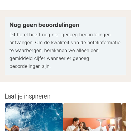
Bij het inchecken dien je mogelijk een erkend
identiteitsbewijs met foto en een creditcard,
pinpas of borgsom in contanten te verstrekken
Nog geen beoordelingen
voor incidentele kosten.
Dit hotel heeft nog niet genoeg beoordelingen
Speciale verzoeken worden onder voorbehoud van
ontvangen. Om de kwaliteit van de hotelinformatie
beschikbaarheid bij het inchecken ingewilligd.
te waarborgen, berekenen we alleen een
Hiervoor kunnen extra kosten in rekening worden
gemiddeld cijfer wanneer er genoeg
gebracht. Speciale verzoeken kunnen niet worden
beoordelingen zijn.
gegarandeerd.
Deze accommodatie accepteert creditcards en
contante betalingen.
De accommodatie beschikt over de volgende
Laat je inspireren
veiligheidsvoorzieningen: koolmonoxidemelder,
brandblusser, rookmelder, beveiligingssysteem en
EHBO-doos
Houd er rekening mee dat culturele normen en het