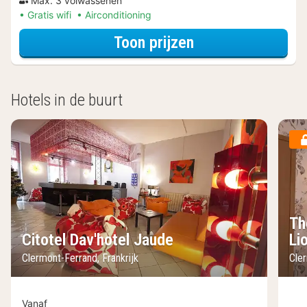
Max. 3 volwassenen
Gratis wifi
Airconditioning
voor Samen op P
Toon prijzen
Hotels in de buurt
Th
Citotel Dav'hotel Jaude
Li
Clermont-Ferrand, Frankrijk
Cler
Vanaf