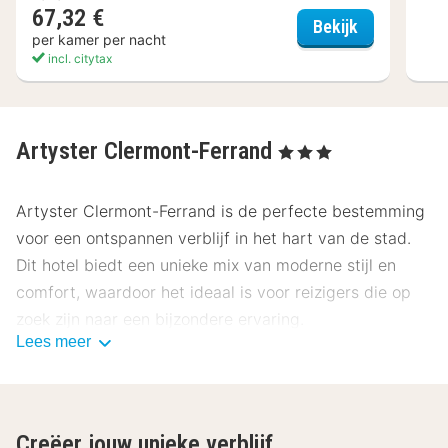
67,32 €
Citotel Dav'
Bekijk
per kamer per nacht
incl. citytax
Artyster Clermont-Ferrand
, 3 Sterren
Artyster Clermont-Ferrand is de perfecte bestemming
voor een ontspannen verblijf in het hart van de stad.
Dit hotel biedt een unieke mix van moderne stijl en
comfort, waardoor het ideaal is voor reizigers die op
zoek zijn naar een bijzondere ervaring.
Lees meer
Locatie Artyster Clermont-Ferrand
Gelegen in het centrum van Clermont-Ferrand, biedt
Artyster Clermont-Ferrand gemakkelijke toegang tot
Creëer jouw unieke verblijf