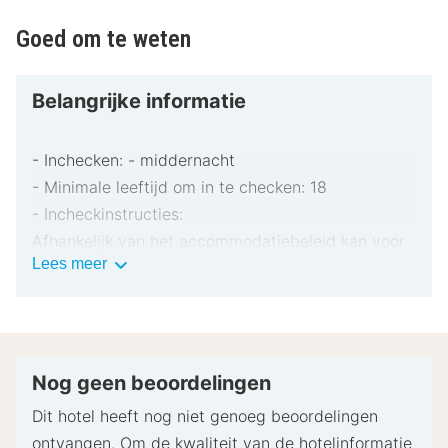
Goed om te weten
Belangrijke informatie
- Inchecken: - middernacht
- Minimale leeftijd om in te checken: 18
- Incheckinstructies:
Afhankelijk van het accommodatiebeleid kan voor
Belangrijke
Lees meer
extra personen een toeslag in rekening worden
informatie
gebracht.
Bij het inchecken dien je mogelijk een erkend
identiteitsbewijs met foto en een creditcard,
pinpas of borgsom in contanten te verstrekken
Nog geen beoordelingen
voor incidentele kosten.
Dit hotel heeft nog niet genoeg beoordelingen
Speciale verzoeken worden onder voorbehoud van
ontvangen. Om de kwaliteit van de hotelinformatie