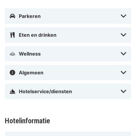
art'otel Berlin Mitte powered by Radisson Hotels is
Berlijn (BER-Brandenburg) - 26,5 km
Parkeren
Met een verblijf bij art'otel Berlin Mitte powered by
Eten en drinken
Radisson Hotels bevind je je centraal in Berlijn, op 5
min. rijden van Alexanderplatz en Checkpoint Charlie.
Dit hotel met chique voorzieningen ligt op 3,1 km van
Wellness
Brandenburger Tor en op 4 km van Potsdamer Platz.
Algemeen
In Stadscentrum in Berlijn
Hotelservice/diensten
Hotelinformatie