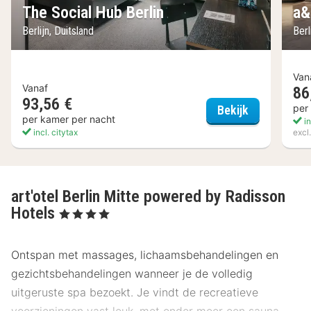
The Social Hub Berlin
a&
Berlijn, Duitsland
Berl
Van
Vanaf
86
93,56 €
The Social H
per
Bekijk
per kamer per nacht
in
incl. citytax
excl
art'otel Berlin Mitte powered by Radisson
Hotels
, 4 Sterren
Ontspan met massages, lichaamsbehandelingen en
gezichtsbehandelingen wanneer je de volledig
uitgeruste spa bezoekt. Je vindt de recreatieve