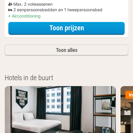
Max. 2 volwassenen
2 eenpersoonsbedden en 1 tweepersoonsbed
Airconditioning
voor Beleef de S
Toon prijzen
Toon alles
Hotels in de buurt
I