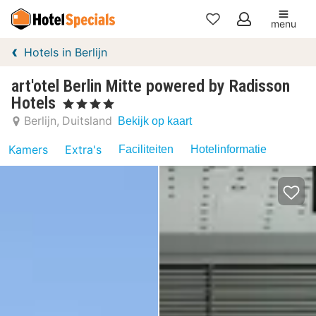
menu
Mijn
Hotels in Berlijn
favorieten
art'otel Berlin Mitte powered by Radisson
Hotels
, 4 Sterren
Berlijn
Duitsland
Bekijk op kaart
Kamers
Extra's
Faciliteiten
Hotelinformatie