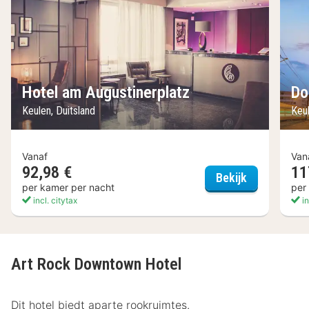
Hotel am Augustinerplatz
Do
Keulen, Duitsland
Keu
Vanaf
Van
92,98 €
11
Hotel am Au
Bekijk
per kamer per nacht
per
incl. citytax
in
Art Rock Downtown Hotel
Dit hotel biedt aparte rookruimtes.