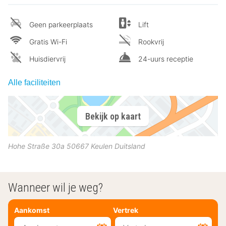
Geen parkeerplaats
Lift
Gratis Wi-Fi
Rookvrij
Huisdiervrij
24-uurs receptie
Alle faciliteiten
Bekijk op kaart
Hohe Straße 30a
50667
Keulen
Duitsland
Wanneer wil je weg?
Aankomst
Vertrek