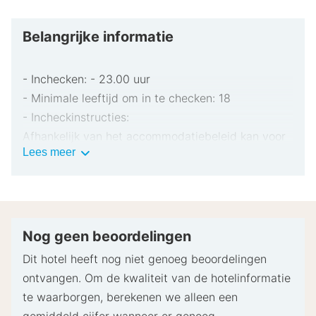
Belangrijke informatie
- Inchecken: - 23.00 uur
- Minimale leeftijd om in te checken: 18
- Incheckinstructies:
Afhankelijk van het accommodatiebeleid kan voor
Belangrijke
Lees meer
extra personen een toeslag in rekening worden
informatie
gebracht.
Bij het inchecken dien je mogelijk een erkend
identiteitsbewijs met foto en een creditcard,
pinpas of borgsom in contanten te verstrekken
Nog geen beoordelingen
voor incidentele kosten.
Dit hotel heeft nog niet genoeg beoordelingen
Speciale verzoeken worden onder voorbehoud van
ontvangen. Om de kwaliteit van de hotelinformatie
beschikbaarheid bij het inchecken ingewilligd.
te waarborgen, berekenen we alleen een
Hiervoor kunnen extra kosten in rekening worden