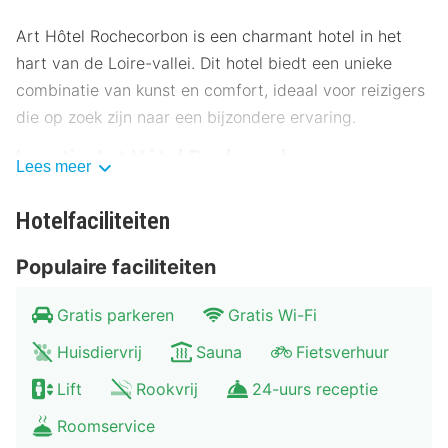
Art Hôtel Rochecorbon is een charmant hotel in het
hart van de Loire-vallei. Dit hotel biedt een unieke
combinatie van kunst en comfort, ideaal voor reizigers
die op zoek zijn naar een bijzondere ervaring.
Locatie Art Hôtel Rochecorbon
Lees meer
Gelegen in het pittoreske Rochecorbon, bevindt Art
Hotelfaciliteiten
Hôtel Rochecorbon zich op slechts enkele kilometers
van het centrum van Tours. Het hotel ligt op een ideale
Populaire faciliteiten
locatie voor het verkennen van de Loire-kastelen en de
omliggende wijngaarden. Openbaar vervoer is
Gratis parkeren
Gratis Wi-Fi
gemakkelijk bereikbaar, met een bushalte op
Huisdiervrij
Sauna
Fietsverhuur
loopafstand en een treinstation in de buurt. Parkeren is
beschikbaar voor gasten die met de auto komen.
Lift
Rookvrij
24-uurs receptie
Museum voor Schone Kunsten: 300 meter
Roomservice
Kasteel van Tours: 500 meter