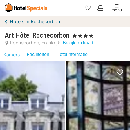
menu
Mijn
Hotels in Rochecorbon
favorieten
Art Hôtel Rochecorbon
, 4 Sterren
Rochecorbon
Frankrijk
Bekijk op kaart
Kamers
Faciliteiten
Hotelinformatie