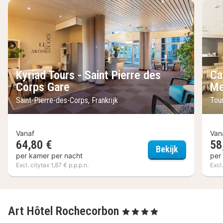
Kyriad Tours - Saint Pierre des
Ca
Corps Gare
Me
Saint-Pierre-des-Corps, Frankrijk
Tour
Vanaf
Van
64,80 €
58
Kyriad Tours
Bekijk
per kamer per nacht
per
Excl. citytax 1,87 € p.p.p.n.
Excl.
Art Hôtel Rochecorbon
, 4 Sterren