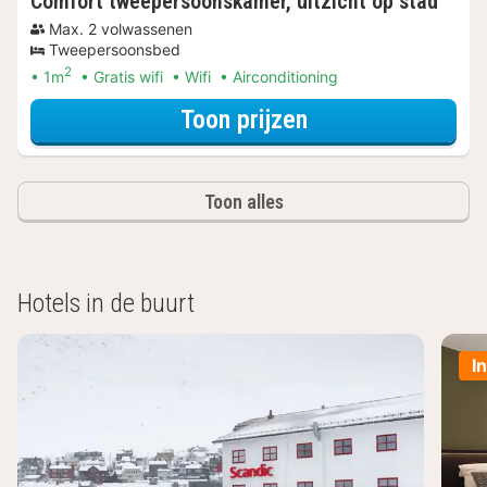
Comfort tweepersoonskamer, uitzicht op stad
Max. 2 volwassenen
Tweepersoonsbed
2
1m
Gratis wifi
Wifi
Airconditioning
voor Comfort twe
Toon prijzen
Toon alles
Hotels in de buurt
I