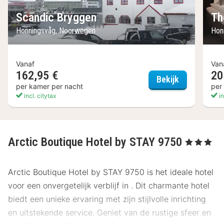
Scandic Bryggen
Th
Honningsvåg, Noorwegen
Hon
Vanaf
Van
162,95 €
20
Scandic Bry
Bekijk
per kamer per nacht
per
incl. citytax
in
Arctic Boutique Hotel by STAY 9750
, 3 Sterren
Arctic Boutique Hotel by STAY 9750 is het ideale hotel
voor een onvergetelijk verblijf in . Dit charmante hotel
biedt een unieke ervaring met zijn stijlvolle inrichting
en uitstekende service. Geniet van de rustige sfeer en