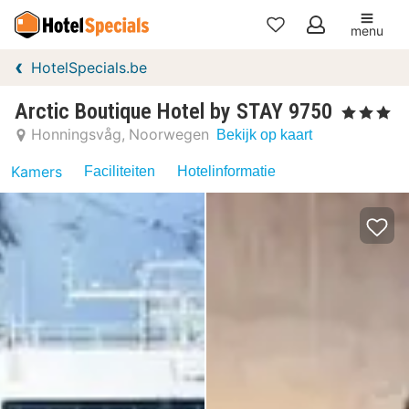
menu
Mijn
HotelSpecials.be
favorieten
Arctic Boutique Hotel by STAY 9750
, 3 Sterren
Honningsvåg
Noorwegen
Bekijk op kaart
Kamers
Faciliteiten
Hotelinformatie