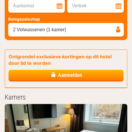
Aankomst
Vertrek
Reisgezelschap
2 Volwassenen (1 kamer)
Ontgrendel exclusieve kortingen op dit hotel
door lid te worden
Aanmelden
Kamers