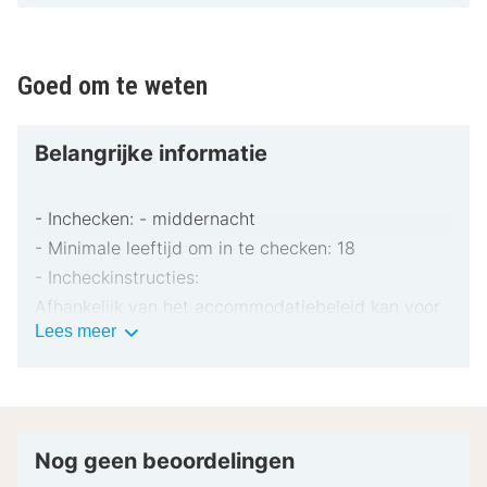
Goed om te weten
Belangrijke informatie
- Inchecken: - middernacht
- Minimale leeftijd om in te checken: 18
- Incheckinstructies:
Afhankelijk van het accommodatiebeleid kan voor
Belangrijke
Lees meer
extra personen een toeslag in rekening worden
informatie
gebracht.
Bij het inchecken dien je mogelijk een erkend
identiteitsbewijs met foto en een creditcard,
pinpas of borgsom in contanten te verstrekken
Nog geen beoordelingen
voor incidentele kosten.