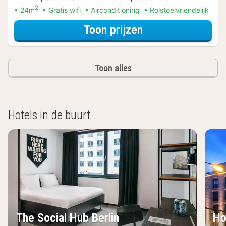
2
24m
Gratis wifi
Airconditioning
Rolstoelvriendelijk
voor De stad is v
Toon prijzen
Toon alles
Hotels in de buurt
The Social Hub Berlin
Ho