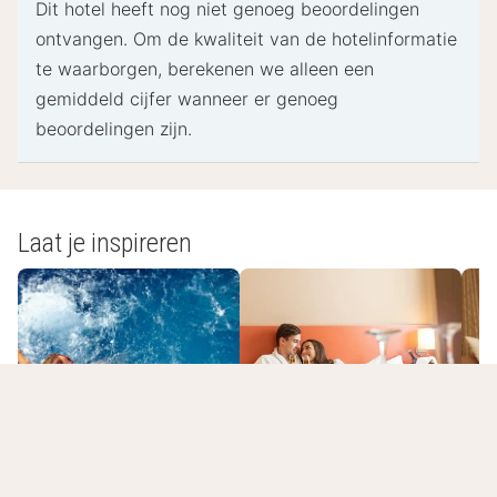
Dit hotel heeft nog niet genoeg beoordelingen
Speciale verzoeken worden onder voorbehoud van
ontvangen. Om de kwaliteit van de hotelinformatie
beschikbaarheid bij het inchecken ingewilligd.
te waarborgen, berekenen we alleen een
Hiervoor kunnen extra kosten in rekening worden
gemiddeld cijfer wanneer er genoeg
gebracht. Speciale verzoeken kunnen niet worden
beoordelingen zijn.
gegarandeerd.
Deze accommodatie accepteert creditcards en
contante betalingen.
De accommodatie beschikt over de volgende
Laat je inspireren
veiligheidsvoorziening: rookmelder.
- Speciale instructies:
De receptiemedewerker staat bij aankomst op je
te wachten.
Romantisch
- Uitchecken: 12:00
Wellnesshotels
overnachten
L
- Toeslagen: