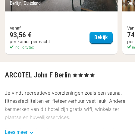
Berlijn, Duitsland
Berl
Vanaf
Van
93,56 €
74
The Social H
Bekijk
per kamer per nacht
per
incl. citytax
in
ARCOTEL John F Berlin
, 4 Sterren
Je vindt recreatieve voorzieningen zoals een sauna,
fitnessfaciliteiten en fietsenverhuur vast leuk. Andere
kenmerken van dit hotel zijn gratis wifi, winkels ter
plaatse en huwelijksservices.
Bestel iets lekkers in het restaurant van dit hotel, waar
Lees meer