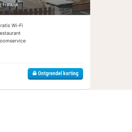
, Frankrijk
ratis Wi-Fi
estaurant
oomservice
 petit Saint Bernard
Ontgrendel korting