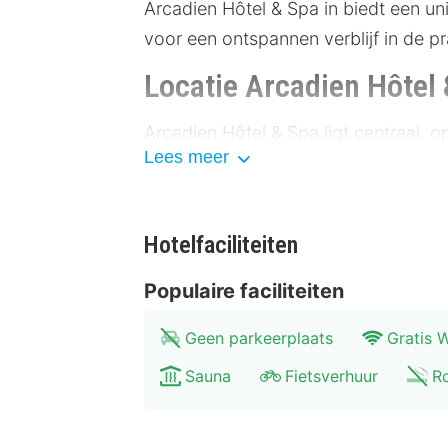
Arcadien Hôtel & Spa in biedt een uni
voor een ontspannen verblijf in de p
Locatie Arcadien Hôtel
Arcadien Hôtel & Spa ligt centraal, 
Lees meer
voor het verkennen van lokale bezi
is slechts 500 meter verderop. Ander
kunstmuseum (1,5 km). Openbaar vervo
Hotelfaciliteiten
parkeergelegenheid bij het hotel.
Populaire faciliteiten
Faciliteiten Arcadien H
Geen parkeerplaats
Gratis W
De kamers van Arcadien Hôtel & Spa
voorzieningen. Elke kamer beschikt ov
Sauna
Fietsverhuur
Ro
fitnessruimte en vergaderzalen, idea