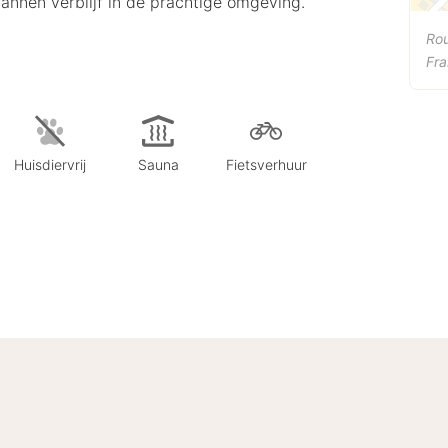
tspannen verblijf in de prachtige omgeving.
Ro
Fra
Huisdiervrij
Sauna
Fietsverhuur