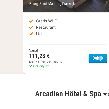
Bourg-Saint-Maurice, Frankrijk
Gratis Wi-Fi
Restaurant
Lift
Vanaf
111,28 €
Hot
Bekijk
per kamer per nacht
incl. citytax
Arcadien Hôtel & Spa
, 3 S