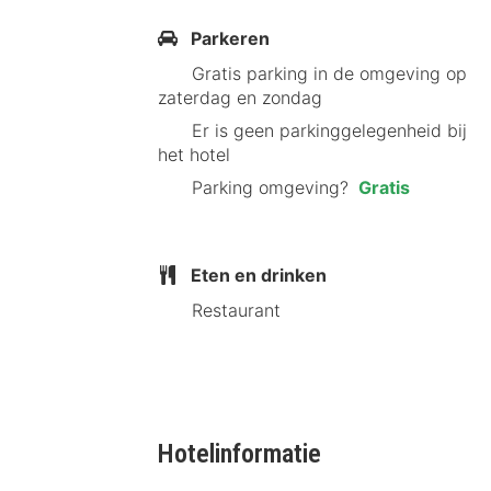
Comfortabele kamers
Moderne badkamers
Parkeren
Fitnessruimte
Gratis parking in de omgeving op
Vergaderzalen
zaterdag en zondag
Parkeergelegenheid
Er is geen parkinggelegenheid bij
Restaurant Arcadien Hô
het hotel
Parking omgeving?
Gratis
Arcadien Hôtel & Spa beschikt over ee
casual en gezellig, perfect voor een
Eten en drinken
ontdekken, zijn er tal van eetgelege
Restaurant
Wellness Arcadien Hôte
Verwen jezelf in de wellnessfacilit
verfrissende duik in het zwembad. De
Hotelinformatie
Sauna