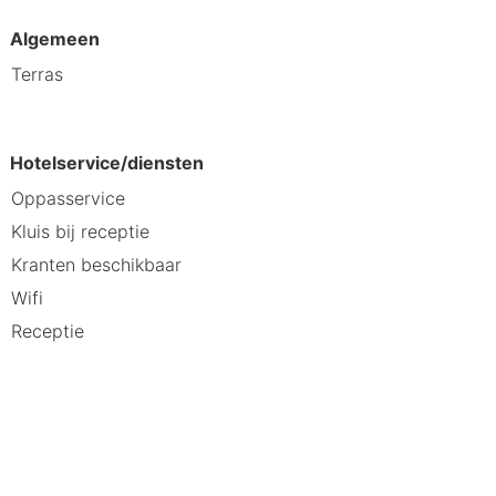
Algemeen
Terras
Hotelservice/diensten
Oppasservice
ke maaltijden. De eetervaring is
Kluis bij receptie
en die graag de lokale keuken willen
Kranten beschikbaar
Wifi
Receptie
evende massage of neem een
 dagelijkse stress.