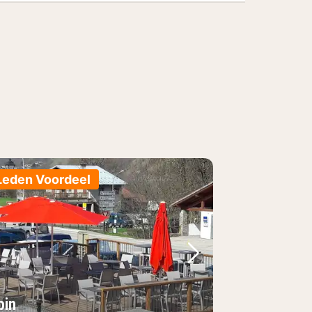
Leden Voordeel
foto
rige foto
Volgende foto
pin