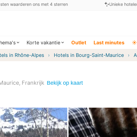
sten waarderen ons met 4 sterren
Unieke hotele
hema's
Korte vakantie
Outlet
Last minutes
☀️
els in Rhône-Alpes
Hotels in Bourg-Saint-Maurice
A
Maurice
Frankrijk
Bekijk op kaart