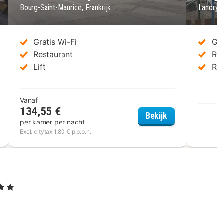
Bourg-Saint-Maurice, Frankrijk
Landry
Gratis Wi-Fi
G
Restaurant
R
Lift
R
Vanaf
134,55 €
el Base Camp Lodge - Bourg Saint Maurice
Hostellerie du
Bekijk
per kamer per nacht
Excl. citytax 1,80 € p.p.p.n.
terren