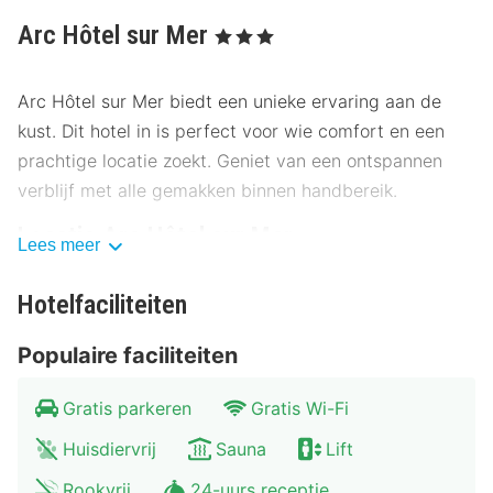
Arc Hôtel sur Mer
, 3 Sterren
Arc Hôtel sur Mer biedt een unieke ervaring aan de
kust. Dit hotel in is perfect voor wie comfort en een
prachtige locatie zoekt. Geniet van een ontspannen
verblijf met alle gemakken binnen handbereik.
Locatie Arc Hôtel sur Mer
Lees meer
Arc Hôtel sur Mer ligt op een ideale locatie, dicht bij
Hotelfaciliteiten
het centrum en op loopafstand van de belangrijkste
bezienswaardigheden. Het hotel bevindt zich op
Populaire faciliteiten
slechts 500 meter van het bruisende stadsplein en op
300 meter van het schilderachtige strand. Bezoek het
Gratis parkeren
Gratis Wi-Fi
lokale museum op 200 meter afstand of ontdek de
Huisdiervrij
Sauna
Lift
nabijgelegen kunstgalerie op 400 meter. Met een
treinstation op slechts 600 meter en bushaltes in de
Rookvrij
24-uurs receptie