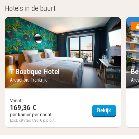
Hotels in de buurt
T Boutique Hotel
Be
Arcachon, Frankrijk
Arca
Vanaf
169,36 €
T Boutique 
Bekijk
per kamer per nacht
Excl. citytax 1,90 € p.p.p.n.