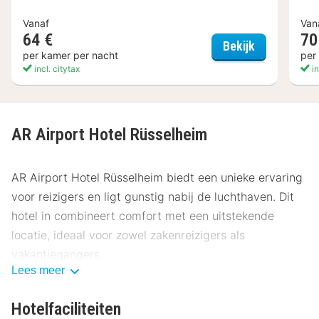
Vanaf
Van
64 €
70
Aspire Fran
Bekijk
per kamer per nacht
per
incl. citytax
in
AR Airport Hotel Rüsselheim
AR Airport Hotel Rüsselheim biedt een unieke ervaring
voor reizigers en ligt gunstig nabij de luchthaven. Dit
hotel in combineert comfort met een uitstekende
locatie, ideaal voor zowel zakenreizigers als
vakantiegangers.
Lees meer
Locatie AR Airport Hotel Rüsselheim
Hotelfaciliteiten
Het hotel ligt op slechts een paar minuten van het