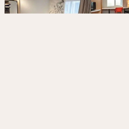
Ibis Styles Villeneuve
D'Ascq
ibis Liège S
Villeneuve-d'Ascq, Frankrijk
Luik, België
7.9
Inclusief ontbijt
Inclusief on
Vanaf
Vanaf
68 €
99 €
Ibis Styles Villeneuve 
per kamer per nacht
per kamer per na
Bekijk
Excl. citytax 1,76 € p.p.p.n. & excl.
Excl. citytax 0,80 € p
servicekosten 10 € per
servicekosten 10 € 
reservering
reservering
Vind het juiste hotel
Bij ons vind je de beste hotel deals voor je korte