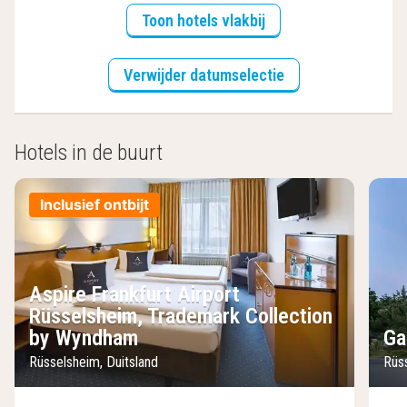
Toon hotels vlakbij
Verwijder datumselectie
Hotels in de buurt
Inclusief ontbijt
Aspire Frankfurt Airport
Rüsselsheim, Trademark Collection
by Wyndham
Ga
Rüsselsheim, Duitsland
Rüs