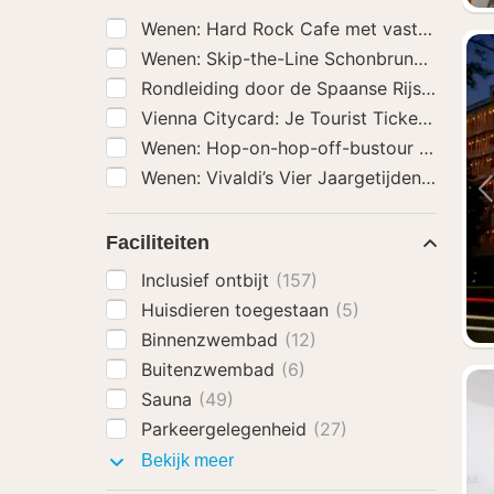
Wenen: Hard Rock Cafe met vast menu voo
Wenen: Skip-the-Line Schonbrunn Paleis 
Rondleiding door de Spaanse Rijschool i
Vienna Citycard: Je Tourist Ticket incl. K
Wenen: Hop-on-hop-off-bustour met een 
Wenen: Vivaldi’s Vier Jaargetijdenconcert 
Faciliteiten
Inclusief ontbijt
(157)
Huisdieren toegestaan
(5)
Binnenzwembad
(12)
Buitenzwembad
(6)
Sauna
(49)
Parkeergelegenheid
(27)
Faciliteiten
Bekijk meer