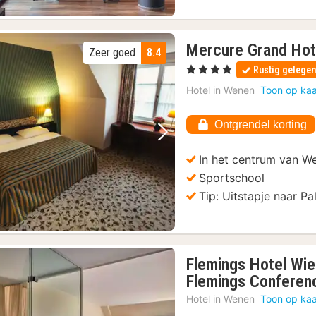
Mercure Grand Hot
Zeer goed
8.4
, 4 Sterren
Rustig gelege
Hotel in
Wenen
Toon op kaa
Ontgrendel korting
Vorige foto
Volgende foto
In het centrum van W
Sportschool
Tip: Uitstapje naar P
Flemings Hotel Wie
Flemings Conferen
Hotel in
Wenen
Toon op kaa