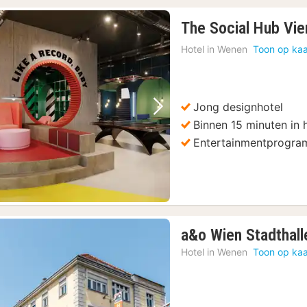
The Social Hub Vie
Hotel in
Wenen
Toon op kaa
Jong designhotel
Vorige foto
Volgende foto
Binnen 15 minuten in
Entertainmentprogr
a&o Wien Stadthall
Hotel in
Wenen
Toon op kaa