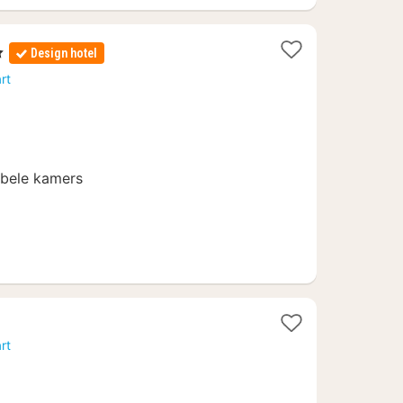
Design hotel
rt
bele kamers
1
nacht
rt
vanaf
71,10