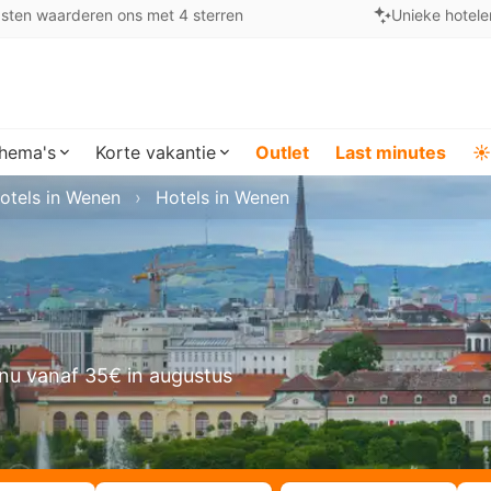
sten waarderen ons met 4 sterren
Unieke hotele
hema's
Korte vakantie
Outlet
Last minutes
☀️
otels in Wenen
Hotels in Wenen
nu vanaf 35€ in augustus