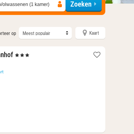
Zoeken
 Volwassenen (1 kamer)
Kaart
orteer op
2
hnhof
, 3 Sterren
nachten
vanaf
rt
80,46
€