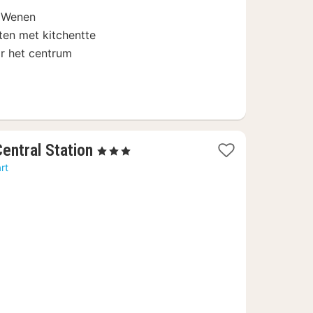
€
n Wenen
en met kitchentte
r het centrum
1
entral Station
, 3 Sterren
nacht
rt
vanaf
75,45
€