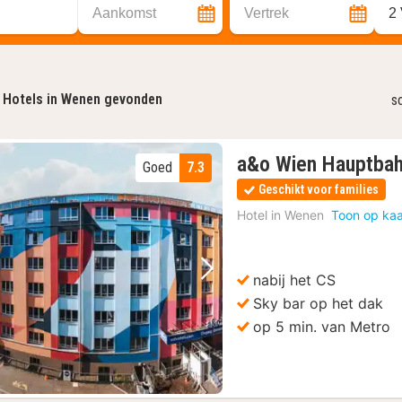
Aankomst
Vertrek
2
Hotels in Wenen gevonden
s
a&o Wien Hauptba
Goed
7.3
Geschikt voor families
Hotel in
Wenen
Toon op kaa
nabij het CS
Vorige foto
Volgende foto
Sky bar op het dak
op 5 min. van Metro