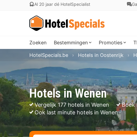
Al 20 jaar dé HotelSpecialist
Ga
Zoeken
Bestemmingen
Promoties
T
HotelSpecials.be
Hotels in Oostenrijk
H
Hotels in Wenen
Vergelijk 177 hotels in Wenen
Boek 
Ook last minute hotels in Wenen