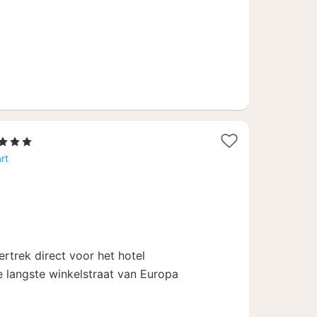
2
, 3 Sterren
nachten
rt
vanaf
67,20
€
ertrek direct voor het hotel
de langste winkelstraat van Europa