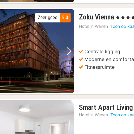
r lunch of diner
(153)
1
en Tuinen Tour
(153)
Zoku Vienna
Zeer goed
8.3
, 4 Sterren
nacht
n Wenen
(153)
Hotel in
Wenen
Toon op kaa
vanaf
ortingen/Metro
(153)
91,67
sightseeingbus
(153)
€
in de Karlskirche
(153)
Centrale ligging
Vorige foto
Volgende foto
Moderne en comforta
Fitnessruimte
Smart Apart Living
Hotel in
Wenen
Toon op kaa