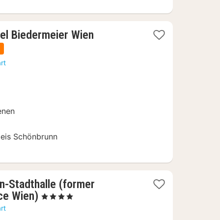
1
el Biedermeier Wien
nacht
n
vanaf
rt
178
€
enen
aleis Schönbrunn
n-Stadthalle (former
1
ce Wien)
, 4 Sterren
nacht
rt
vanaf