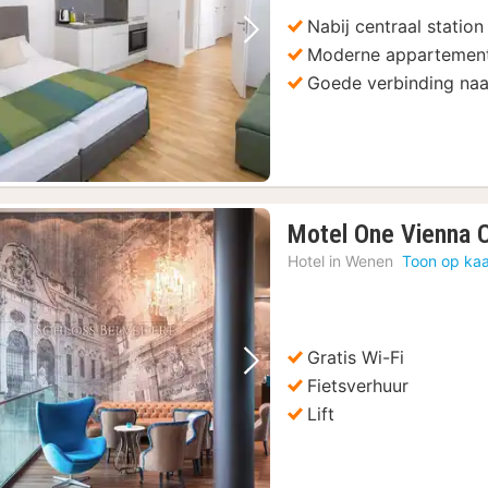
Nabij centraal statio
Vorige foto
Volgende foto
Moderne appartement
Goede verbinding naa
Motel One Vienna C
Hotel in
Wenen
Toon op kaa
Gratis Wi-Fi
Vorige foto
Volgende foto
Fietsverhuur
Lift