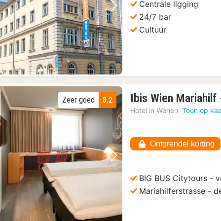
Centrale ligging
Vorige foto
Volgende foto
24/7 bar
Cultuur
Ibis Wien Mariahilf
Zeer goed
8.2
Hotel in
Wenen
Toon op kaa
Ontgrendel korting
Vorige foto
Volgende foto
BIG BUS Citytours - v
Mariahilferstrasse - 