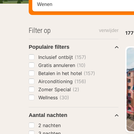
Zoek op hotel, regio of stad
Filter op
verwijder
177
Populaire filters
Inclusief ontbijt
(157)
Gratis annuleren
(10)
Betalen in het hotel
(157)
Airconditioning
(156)
Zomer Special
(2)
Wellness
(30)
Aantal nachten
2 nachten
3 nachten