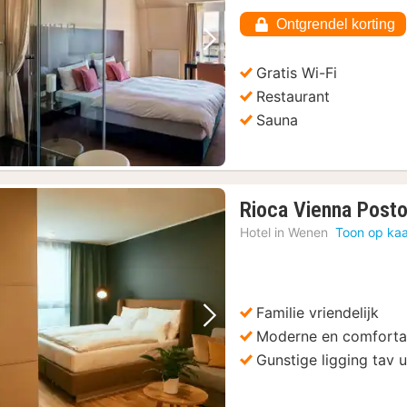
Ontgrendel korting
Vorige foto
Volgende foto
Gratis Wi-Fi
Restaurant
Sauna
Rioca Vienna Posto
Hotel in
Wenen
Toon op kaa
Familie vriendelijk
Vorige foto
Volgende foto
Moderne en comforta
Gunstige ligging tav 