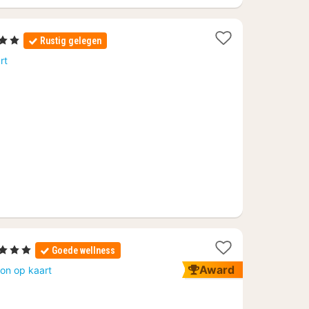
rren
Rustig gelegen
ht
rt
af
75
Sterren
Goede wellness
acht
Award
on op kaart
anaf
9