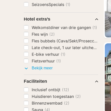
SeizoensSpecials
(1)
Hotel extra’s
Welkomstdiner van drie gangen
(1)
Fles wijn
(2)
Fles bubbels (Cava/Sekt/Prosecco)
(2)
Late check-out, 1 uur later uitchecken
(1)
E-bike verhuur
(1)
Fietsverhuur
(1)
Hotel
Bekijk meer
extra’s
Faciliteiten
Inclusief ontbijt
(12)
Huisdieren toegestaan
(2)
Binnenzwembad
(2)
Sauna
(4)