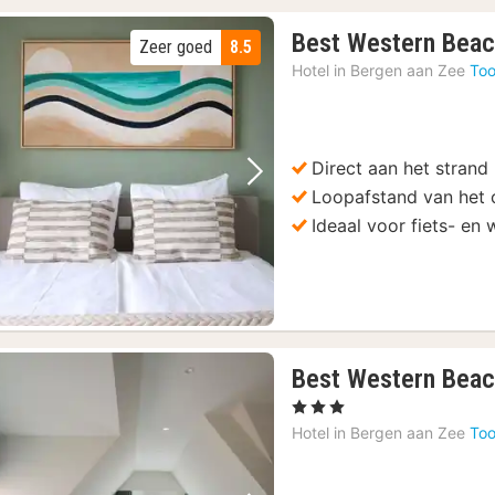
Best Western Beac
Zeer goed
8.5
Hotel in
Bergen aan Zee
Too
Direct aan het strand
Vorige foto
Volgende foto
Loopafstand van het
Ideaal voor fiets- en
Best Western Beac
1
, 3 Sterren
nacht
Hotel in
Bergen aan Zee
Too
vanaf
110,24