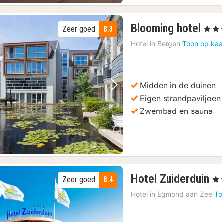
1
Blooming hotel
Zeer goed
8.3
, 4 Ste
nac
Hotel in
Bergen
Toon op kaa
van
97,
€
Midden in de duinen
Vorige foto
Volgende foto
Eigen strandpaviljoen
Zwembad en sauna
1
Hotel Zuiderduin
Zeer goed
8.4
, 4 
n
Hotel in
Egmond aan Zee
To
v
8