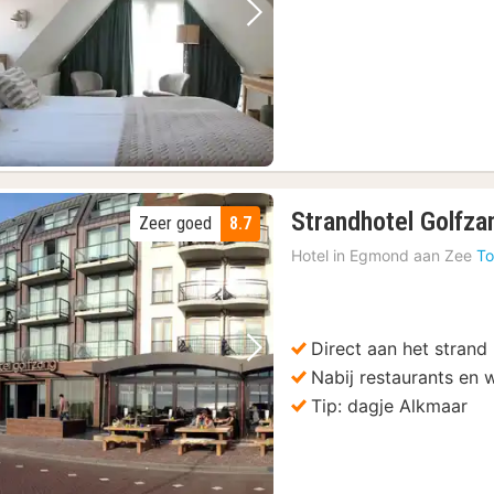
€
Vorige foto
Volgende foto
Strandhotel Golfza
Zeer goed
8.7
Hotel in
Egmond aan Zee
To
Direct aan het strand
Vorige foto
Volgende foto
Nabij restaurants en w
Tip: dagje Alkmaar