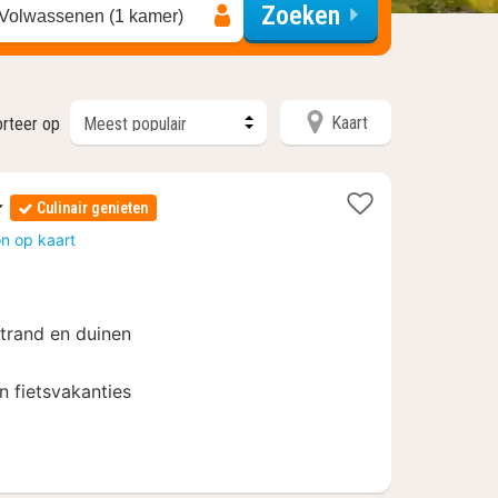
Zoeken
 Volwassenen (1 kamer)
Kaart
orteer op
ren
Culinair genieten
t
n op kaart
f
strand en duinen
n fietsvakanties