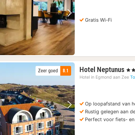
Vorige foto
Volgende foto
Gratis Wi-Fi
1
Hotel Neptunus
, 3 S
Zeer goed
8.1
na
Hotel in
Egmond aan Zee
To
va
11
€
Op loopafstand van h
Vorige foto
Volgende foto
Rustig gelegen aan d
Perfect voor fiets- e