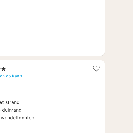
€
terren
cht
on op kaart
naf
9
et strand
e duinrand
n wandeltochten