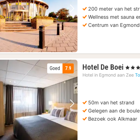
€
200 meter van het st
Vorige foto
Volgende foto
Wellness met sauna 
Centrum van Egmond
1
Hotel De Boei
, 3 Sterr
Goed
7.9
nach
Hotel in
Egmond aan Zee
To
vana
89
€
50m van het strand
Vorige foto
Volgende foto
Gelegen aan de boul
Bezoek ook Alkmaar