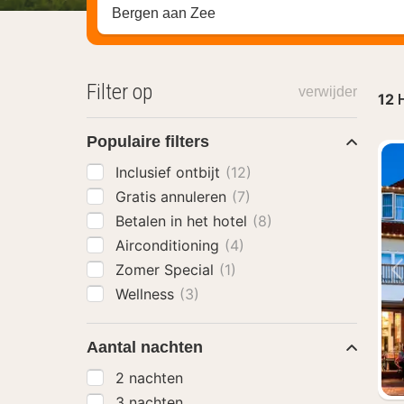
Zoek op hotel, regio of stad
Filter op
verwijder
12
H
Populaire filters
Inclusief ontbijt
(12)
Gratis annuleren
(7)
Betalen in het hotel
(8)
Airconditioning
(4)
Zomer Special
(1)
Wellness
(3)
Aantal nachten
2 nachten
3 nachten