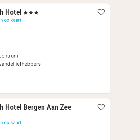
1
h Hotel
, 3 Sterren
nacht
n op kaart
vanaf
111,78
€
 centrum
 wandelliefhebbers
h Hotel Bergen Aan Zee
n op kaart