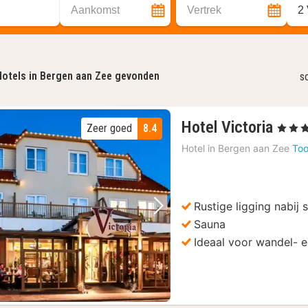
Aankomst
Vertrek
2
otels in Bergen aan Zee gevonden
s
1
Hotel Victoria
Zeer goed
8.4
, 3 Ster
nach
Hotel in
Bergen aan Zee
Too
vana
110
€
Rustige ligging nabij 
Vorige foto
Volgende foto
Sauna
Ideaal voor wandel- e