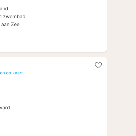
rand
en zwembad
 aan Zee
en
t
on op kaart
f
evard