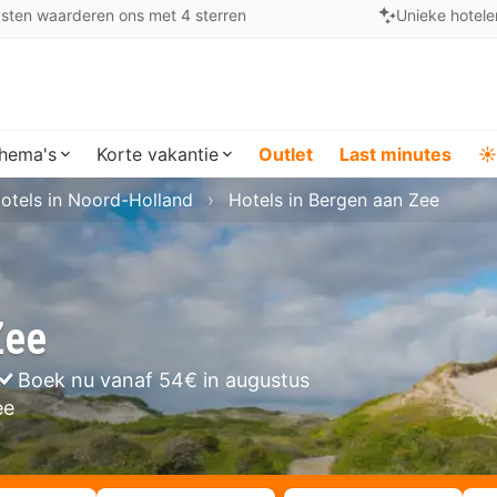
sten waarderen ons met 4 sterren
Unieke hotele
hema's
Korte vakantie
Outlet
Last minutes
☀️
otels in Noord-Holland
Hotels in Bergen aan Zee
Zee
Boek nu vanaf 54€ in augustus
ee