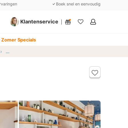
rvaringen
Boek snel en eenvoudig
Klantenservice
Mijn
favorieten
 Zomer Specials
Appart Hotel Odalys City Marseille Centre Euromed