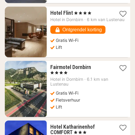
1
Hotel Flint
, 4 Sterren
nacht
Hotel in
Dornbirn
·
6 km van Lustenau
vanaf
100,91
Ontgrendel korting
€
Gratis Wi-Fi
Lift
1
Fairmotel Dornbirn
nacht
, 4 Sterren
vanaf
Hotel in
Dornbirn
·
6.1 km van
90,04
Lustenau
€
Gratis Wi-Fi
Fietsverhuur
Lift
Hotel Katharinenhof
1
COMFORT
, 3 Sterren