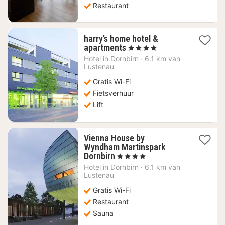
Restaurant
harry’s home hotel &
1
apartments
, 4 Sterren
nacht
Hotel in
Dornbirn
·
6.1 km van
vanaf
Lustenau
102,28
Gratis Wi-Fi
€
Fietsverhuur
Lift
Vienna House by
Wyndham Martinspark
1
Dornbirn
, 4 Sterren
nacht
Hotel in
Dornbirn
·
6.1 km van
vanaf
Lustenau
111,07
Gratis Wi-Fi
€
Restaurant
Sauna