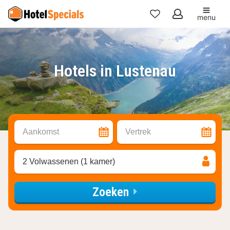
menu
Mijn
favorieten
Hotels in Lustenau
Aankomst
Vertrek
2 Volwassenen (1 kamer)
Zoeken