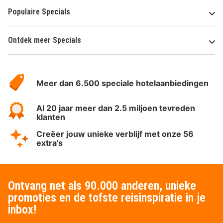
Populaire Specials
Ontdek meer Specials
Over
HotelSpecials
Meer dan 6.500 speciale hotelaanbiedingen
Al 20 jaar meer dan 2.5 miljoen tevreden
klanten
Creëer jouw unieke verblijf met onze 56
extra's
Ontvang net als 90.000 anderen, unieke
promoties en de tofste reisinspiratie in je
inbox!