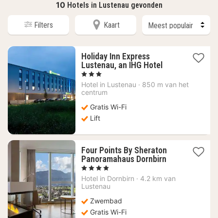
10
Hotels in Lustenau gevonden
Filters
Kaart
Holiday Inn Express
1
Lustenau, an IHG Hotel
nacht
, 3 Sterren
vanaf
Hotel in
Lustenau
·
850 m van het
107,65
centrum
€
Gratis Wi-Fi
Lift
Four Points By Sheraton
1
Panoramahaus Dornbirn
nacht
, 4 Sterren
vanaf
Hotel in
Dornbirn
·
4.2 km van
122,91
Lustenau
€
Zwembad
Gratis Wi-Fi