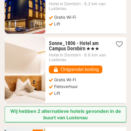
nacht
Hotel in
Dornbirn
·
6.2 km van
vanaf
Lustenau
83,83
Gratis Wi-Fi
€
Lift
Sonne_1806 - Hotel am
1
Campus Dornbirn
, 3 Sterren
nacht
Hotel in
Dornbirn
·
6.6 km van
vanaf
Lustenau
107,91
€
Ontgrendel korting
Gratis Wi-Fi
Fietsverhuur
Lift
Wij hebben 2 alternatieve hotels gevonden in de
buurt van Lustenau