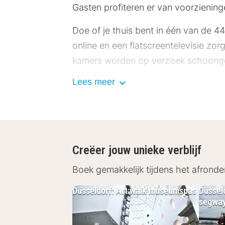
Gasten profiteren er van voorzieninge
Doe of je thuis bent in één van de 44 
online en een flatscreentelevisie zo
kamers worden op verzoek schoong
Lees meer
Afstanden worden weergegeven tot op
km Kö-Bogen - 1,1 km Wochenmarkt Car
1,2 km Stadtmuseum Düsseldorf - 1,3
Düsseldorf - 1,3 km Bolkerstraße - 1
zijn:Düsseldorf International Airpo
Creëer jouw unieke verblijf
voor Apartment Hotel an der Kö is Dü
Boek gemakkelijk tijdens het afronde
Met een verblijf bij Apartment Hotel 
Düsseldorf: Art:walk museumspas
Düssel
op 5 min. rijden van Rijnpromenade. D
segway
Vlak bij Königsallee