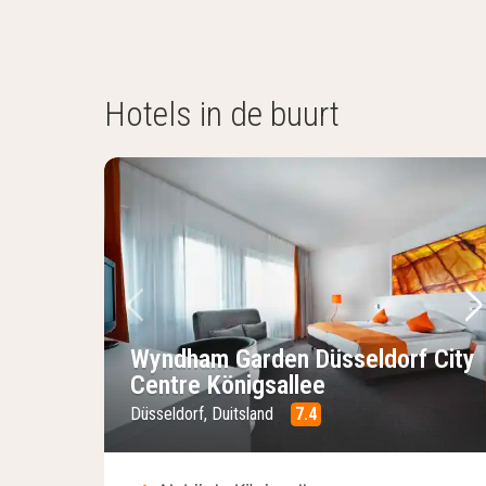
Hotels in de buurt
Vorige foto
Vo
Wyndham Garden Düsseldorf City
Centre Königsallee
Düsseldorf, Duitsland
7.4