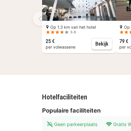
Op 1.3 km van het hotel
Op 
3.6
25 €
79 €
Düsseldor
Bekijk
per volwassene
per v
Hotelfaciliteiten
Populaire faciliteiten
Geen parkeerplaats
Gratis W