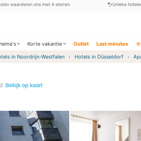
sten waarderen ons met 4 sterren
Unieke hotele
hema's
Korte vakantie
Outlet
Last minutes
☀️
tels in Noordrijn-Westfalen
Hotels in Düsseldorf
Ap
nd
Bekijk op kaart