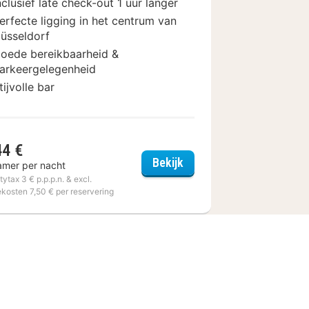
nclusief late check-out 1 uur langer
erfecte ligging in het centrum van
üsseldorf
oede bereikbaarheid &
arkeergelegenheid
tijvolle bar
44 €
rf Hauptbahnhof
carathotel Düsseldorf Ci
Bekijk
amer per nacht
itytax 3 € p.p.p.n. & excl.
ekosten 7,50 € per reservering