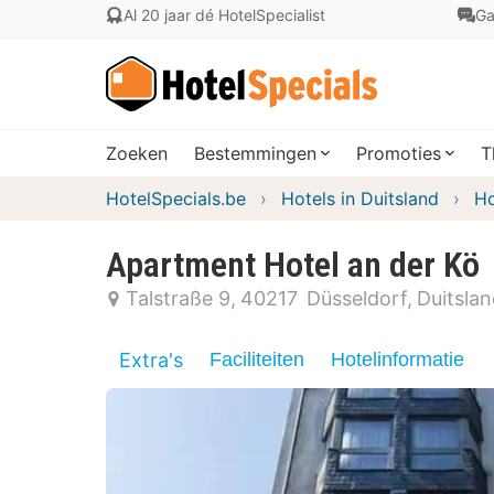
Al 20 jaar dé HotelSpecialist
Ga
Zoeken
Bestemmingen
Promoties
T
HotelSpecials.be
Hotels in Duitsland
Ho
Apartment Hotel an der Kö
Talstraße 9
40217
Düsseldorf
Duitsla
Extra's
Faciliteiten
Hotelinformatie