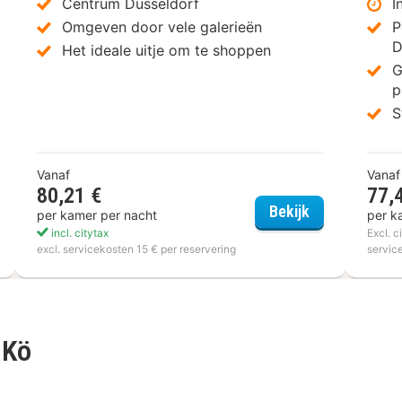
Centrum Düsseldorf
I
Omgeven door vele galerieën
P
D
Het ideale uitje om te shoppen
G
p
S
Vanaf
Vanaf
80,21 €
77,
a&o Düsseldo
Bekijk
per kamer per nacht
per k
dham Garden Düsseldorf City Centre Königsallee
incl. citytax
Excl. c
excl. servicekosten 15 € per reservering
servic
 Kö