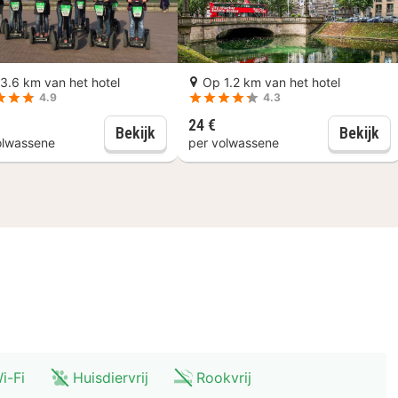
3.6 km van het hotel
Op 1.2 km van het hotel
4.9
4.3
24 €
f: Art:walk museumspas
Düsseldorf: 2 uur durende segwaytour
Dü
Bekijk
Bekijk
olwassene
per volwassene
i-Fi
Huisdiervrij
Rookvrij