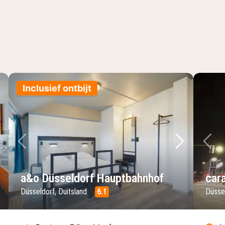
Inclusief ontbijt
lgende foto
Vorige foto
Volgende 
Vo
a&o Düsseldorf Hauptbahnhof
cara
Düsseldorf, Duitsland
6.1
Düssel