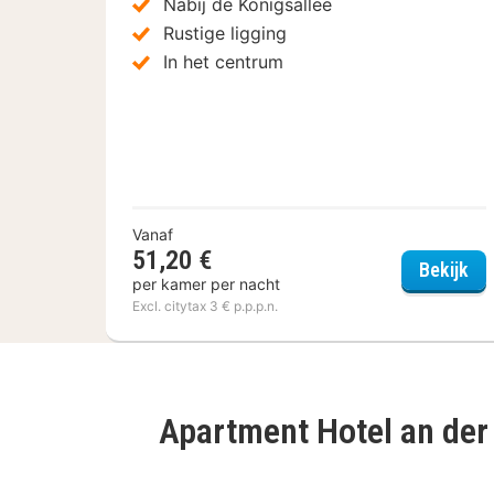
Nabij de Königsallee
Rustige ligging
In het centrum
Vanaf
51,20 €
Wyn
Bekijk
per kamer per nacht
Excl. citytax 3 € p.p.p.n.
Apartment Hotel an der