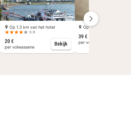
Op 1.3 km van het hotel
Op 1 km van het hotel
3.9
39 €
B
20 €
per volwassene
 langs de Rijn
sseldorf: 24-uurs Hop-On Hop-Off ticket
Düsseldorf: Riviercruise
Bekijk
per volwassene