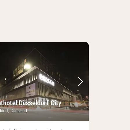
foto
rige foto
Volgende foto
thotel Düsseldorf City
dorf, Duitsland