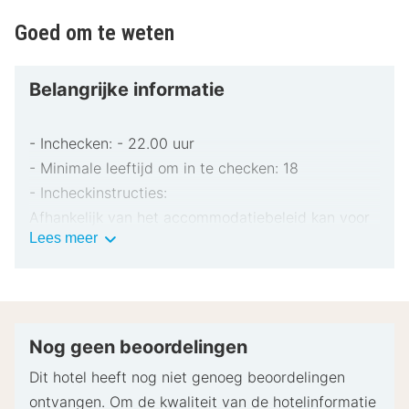
Goed om te weten
Belangrijke informatie
- Inchecken: - 22.00 uur
- Minimale leeftijd om in te checken: 18
- Incheckinstructies:
Afhankelijk van het accommodatiebeleid kan voor
Belangrijke
Lees meer
extra personen een toeslag in rekening worden
informatie
gebracht.
Bij het inchecken dien je mogelijk een erkend
identiteitsbewijs met foto en een creditcard,
pinpas of borgsom in contanten te verstrekken
Nog geen beoordelingen
voor incidentele kosten.
Dit hotel heeft nog niet genoeg beoordelingen
Speciale verzoeken worden onder voorbehoud van
ontvangen. Om de kwaliteit van de hotelinformatie