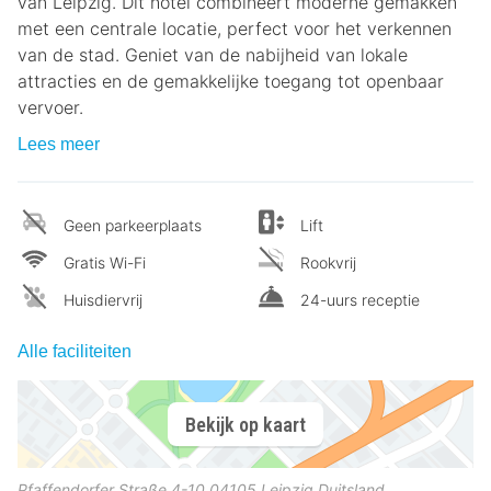
van Leipzig. Dit hotel combineert moderne gemakken
met een centrale locatie, perfect voor het verkennen
van de stad. Geniet van de nabijheid van lokale
attracties en de gemakkelijke toegang tot openbaar
vervoer.
Lees meer
Geen parkeerplaats
Lift
Gratis Wi-Fi
Rookvrij
Huisdiervrij
24-uurs receptie
Alle faciliteiten
Bekijk op kaart
Pfaffendorfer Straße 4-10
04105
Leipzig
Duitsland