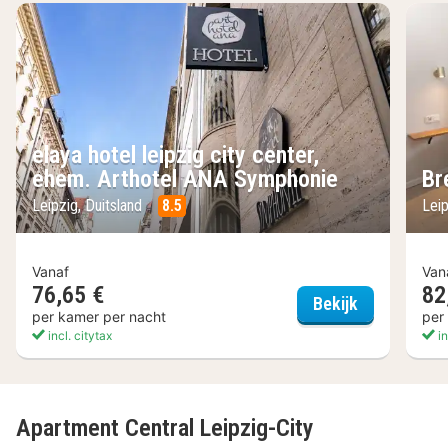
elaya hotel leipzig city center,
ehem. Arthotel ANA Symphonie
Br
Leipzig, Duitsland
8.5
Leip
Vanaf
Van
76,65 €
82
elaya hotel 
Bekijk
per kamer per nacht
per
incl. citytax
in
Apartment Central Leipzig-City