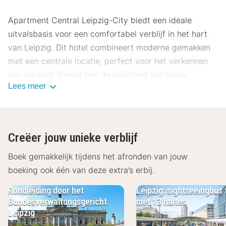
Apartment Central Leipzig-City biedt een ideale
uitvalsbasis voor een comfortabel verblijf in het hart
van Leipzig. Dit hotel combineert moderne gemakken
met een centrale locatie, perfect voor het verkennen
van de stad. Geniet van de nabijheid van lokale
Lees meer
attracties en de gemakkelijke toegang tot openbaar
vervoer.
Locatie Apartment Central Leipzig-City
Creëer jouw unieke verblijf
Gelegen in het bruisende centrum van Leipzig, bevindt
Apartment Central Leipzig-City zich op loopafstand
Boek gemakkelijk tijdens het afronden van jouw
van vele bezienswaardigheden. Het hotel ligt slechts
boeking ook één van deze extra’s erbij.
500 meter van de Markt, waar je de historische
Rondleiding door het
Leipzig: sightseeingbus 
charme van de stad kunt ervaren. Het Bach-Museum is
Bundesverwaltungsgericht
met 13 haltes
een must-see en ligt op slechts 300 meter afstand.
Leipzig
Voor kunstliefhebbers is het Museum der Bildenden