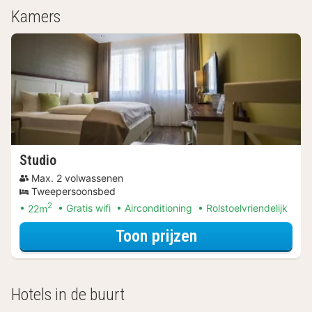
Kamers
Studio
Max. 2 volwassenen
Tweepersoonsbed
2
22m
Gratis wifi
Airconditioning
Rolstoelvriendelijk
voor Beleef de S
Toon prijzen
Hotels in de buurt