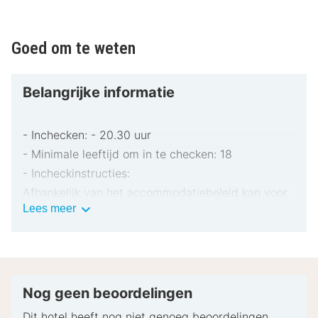
Goed om te weten
Belangrijke informatie
- Inchecken: - 20.30 uur
- Minimale leeftijd om in te checken: 18
- Incheckinstructies:
Afhankelijk van het accommodatiebeleid kan voor
Belangrijke
Lees meer
extra personen een toeslag in rekening worden
informatie
gebracht.
Bij het inchecken dien je mogelijk een erkend
identiteitsbewijs met foto en een creditcard,
pinpas of borgsom in contanten te verstrekken
Nog geen beoordelingen
voor incidentele kosten.
Dit hotel heeft nog niet genoeg beoordelingen