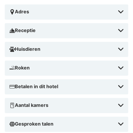
Met een verblijf bij ApartHotelGarni Rose Ellwangen in
Ellwangen bevind je je op 5 min. rijden van
Adres
Fürstpropstei Ellwangen en Schloss ob Ellwangen. Dit
hotel ligt op 6,3 km van Kastell Buch en op 15,1 km van
Receptie
Tiefer Stollen Mine.
Dicht bij Fürstpropstei Ellwangen
Huisdieren
Roken
Betalen in dit hotel
Aantal kamers
Gesproken talen