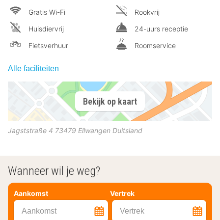
Gratis Wi-Fi
Rookvrij
Huisdiervrij
24-uurs receptie
Fietsverhuur
Roomservice
Alle faciliteiten
Bekijk op kaart
Jagststraße 4
73479
Ellwangen
Duitsland
Wanneer wil je weg?
Aankomst
Vertrek
Aankomst
Vertrek