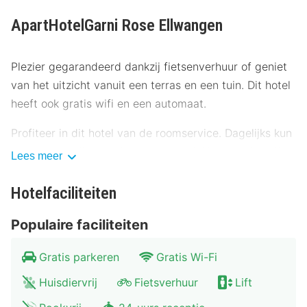
ApartHotelGarni Rose Ellwangen
Plezier gegarandeerd dankzij fietsenverhuur of geniet
van het uitzicht vanuit een terras en een tuin. Dit hotel
heeft ook gratis wifi en een automaat.
Profiteer in dit hotel van de roomservice. Dagelijks kun
je tegen betaling genieten van een lekker ontbijtbuffet,
Lees meer
dat geserveerd wordt van 06.30 uur tot 11.00 uur.
Hotelfaciliteiten
Enkele van de voorzieningen zijn gratis kranten in de
lobby, een bagageopslagruimte en een wasserij. Ter
Populaire faciliteiten
plaatse heb je gratis parkeerplaatsen.
Gratis parkeren
Gratis Wi-Fi
Overnacht in één van de 37 kamers met een smart-tv.
Huisdiervrij
Fietsverhuur
Lift
Dankzij gratis wifi blijf je online, terwijl de tv met
satellietzenders zorgt voor het kijkplezier. De