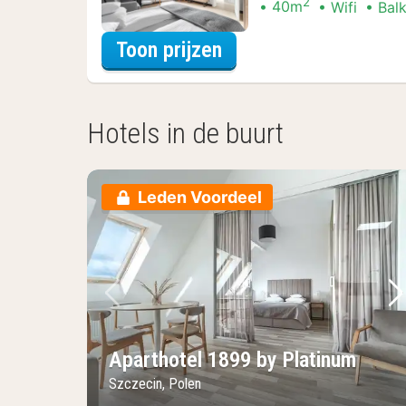
2
40m
Wifi
Bal
voor Beleef de Stad
Toon prijzen
Hotels in de buurt
Leden Voordeel
Vorige foto
Vo
Aparthotel 1899 by Platinum
Szczecin, Polen