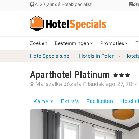
Al 20 jaar dé HotelSpecialist
Ga
Zoeken
Bestemmingen
Promoties
T
HotelSpecials.be
Hotels in Polen
Hotel
Aparthotel Platinum
, 3 Sterren
Marszałka Józefa Piłsudskiego 27
70-4
Kamers
Extra's
Faciliteiten
Hotelin