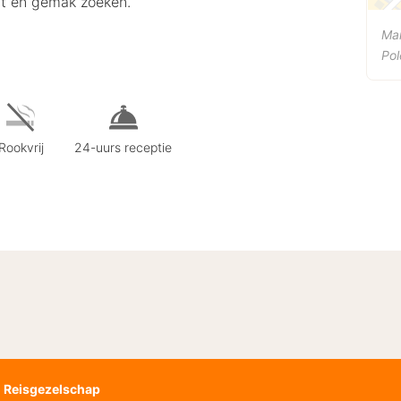
ort en gemak zoeken.
Mar
Pol
Rookvrij
24-uurs receptie
Reisgezelschap