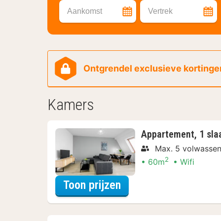
Aankomst
Vertrek
Ontgrendel exclusieve kortingen
Kamers
Appartement, 1 sl
Max. 5 volwasse
2
60m
Wifi
voor Beleef de Stad
Toon prijzen