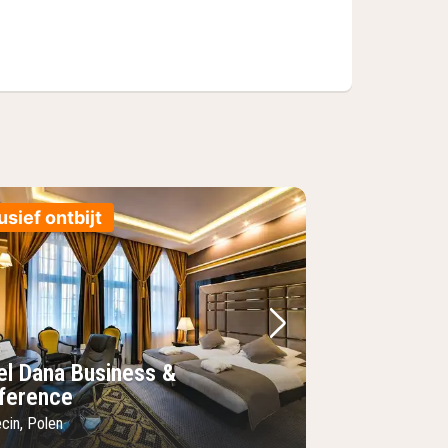
usief ontbijt
foto
rige foto
Volgende foto
el Dana Business &
ference
cin, Polen