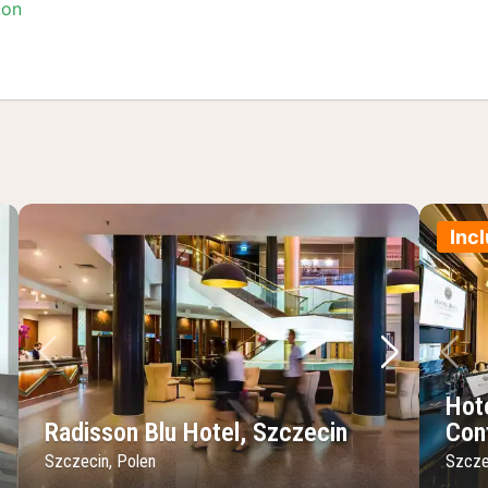
kon
Incl
lgende foto
Vorige foto
Volgende 
Vo
Hot
Radisson Blu Hotel, Szczecin
Con
Szczecin, Polen
Szcze