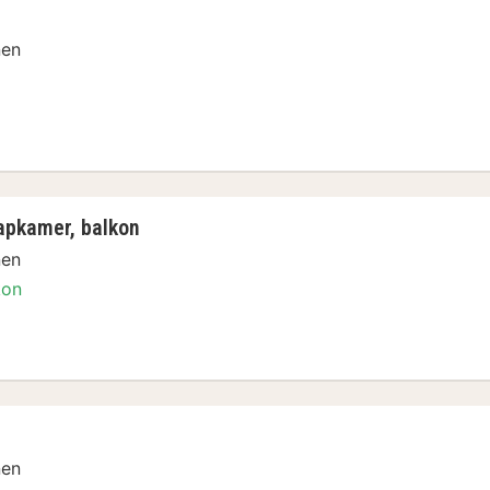
nen
apkamer, balkon
nen
kon
n
nen