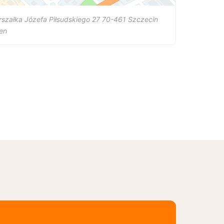
szałka Józefa Piłsudskiego 27
70-461
Szczecin
en