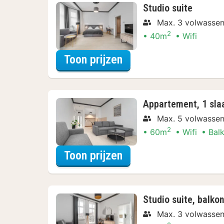
Studio suite
Max. 3 volwasse
2
40m
Wifi
voor Beleef de Stad
Toon prijzen
Appartement, 1 sla
Max. 5 volwasse
2
60m
Wifi
Bal
voor Beleef de Stad
Toon prijzen
Studio suite, balko
Max. 3 volwasse