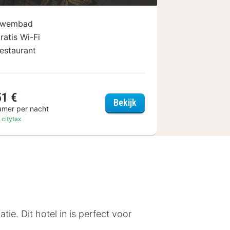
wembad
ratis Wi-Fi
estaurant
51 €
Hotel, Szczecin
Hotel Dana Business & 
Bekijk
amer per nacht
. citytax
tie. Dit hotel in is perfect voor