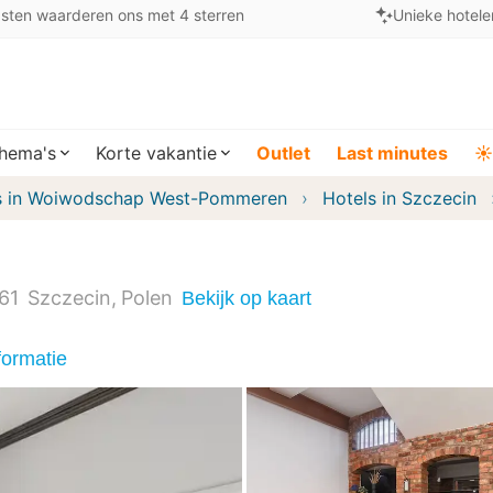
sten waarderen ons met 4 sterren
Unieke hotele
hema's
Korte vakantie
Outlet
Last minutes
☀️
s in Woiwodschap West-Pommeren
Hotels in Szczecin
61
Szczecin
Polen
Bekijk op kaart
formatie