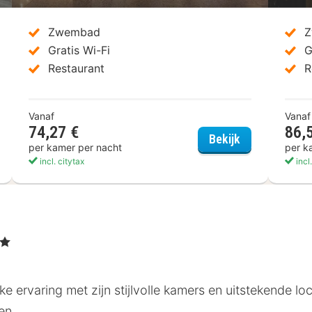
Zwembad
Z
Gratis Wi-Fi
G
Restaurant
R
Vanaf
Vanaf
74,27 €
86,
Radisson Blu 
Bekijk
per kamer per nacht
per k
incl. citytax
incl
rren
e ervaring met zijn stijlvolle kamers en uitstekende loca
en.