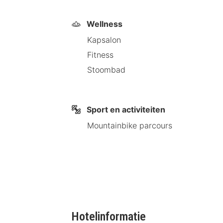
Met een verblijf bij Aparthotel Parsb
Wellness
km van Stone Bridge. Dit aparthotel
Kapsalon
Dicht bij Parsberg Castle
Fitness
Stoombad
Sport en activiteiten
Mountainbike parcours
Hotelinformatie