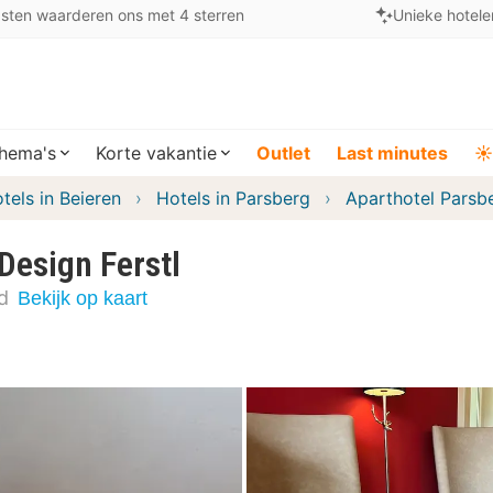
sten waarderen ons met 4 sterren
Unieke hotele
hema's
Korte vakantie
Outlet
Last minutes
☀️
tels in Beieren
Hotels in Parsberg
Aparthotel Parsbe
Design Ferstl
d
Bekijk op kaart