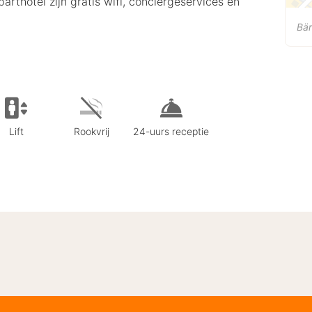
arthotel zijn gratis wifi, conciërgeservices en
Bä
Lift
Rookvrij
24-uurs receptie