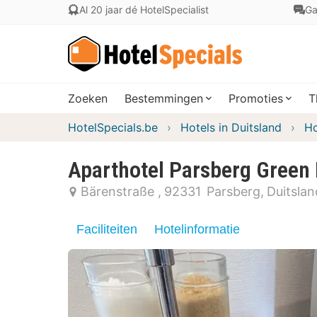
Al 20 jaar dé HotelSpecialist
Ga
Zoeken
Bestemmingen
Promoties
T
HotelSpecials.be
Hotels in Duitsland
Ho
Aparthotel Parsberg Green 
Bärenstraße
92331
Parsberg
Duitslan
Faciliteiten
Hotelinformatie