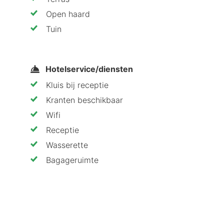
erg Green Design Ferstl in Parsberg, bevind je je op 0,
Open haard
 ligt op 42,4 km van Danube River en op 44,8 km van 
Tuin
Hotelservice/diensten
Kluis bij receptie
Kranten beschikbaar
Wifi
Receptie
Wasserette
Bagageruimte