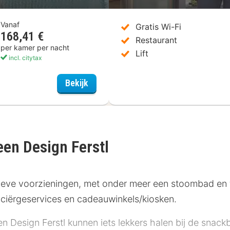
Vanaf
Gratis Wi-Fi
168,41 €
Restaurant
per kamer per nacht
Lift
incl. citytax
Romantik Hotel Hirschen
Bekijk
een Design Ferstl
tieve voorzieningen, met onder meer een stoombad en f
conciërgeservices en cadeauwinkels/kiosken.
Design Ferstl kunnen iets lekkers halen bij de snackba