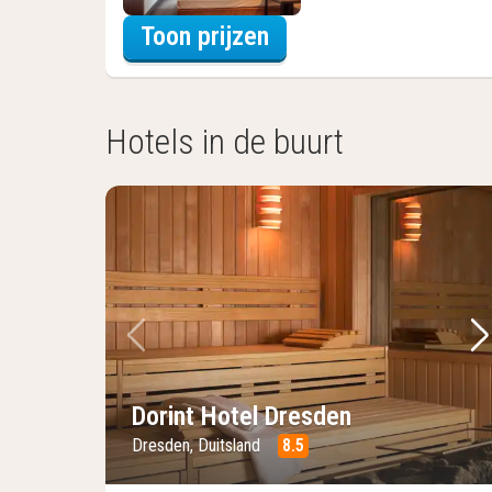
voor Beleef de Stad
Toon prijzen
Hotels in de buurt
Vorige foto
Vo
Dorint Hotel Dresden
Dresden, Duitsland
8.5