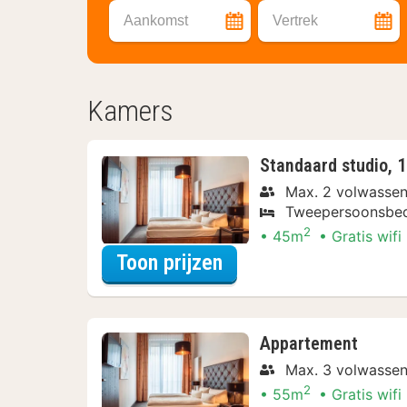
Aankomst
Vertrek
Kamers
Standaard studio, 1
Max. 2 volwasse
Tweepersoonsbe
2
45m
Gratis wifi
voor Beleef de Stad
Toon prijzen
Appartement
Max. 3 volwasse
2
55m
Gratis wifi