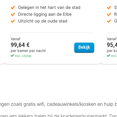
Gelegen in het hart van de stad
S
Directe ligging aan de Elbe
R
Uitzicht op de oude stad
G
Vanaf
Vanaf
99,64 €
95,
int Hotel Dresden
Bilderberg Be
Bekijk
per kamer per nacht
per k
incl. citytax
incl
n zoals gratis wifi, cadeauwinkels/kiosken en hulp bij
n iets lekkers halen bij de kruidenier/supermarkt. Dage