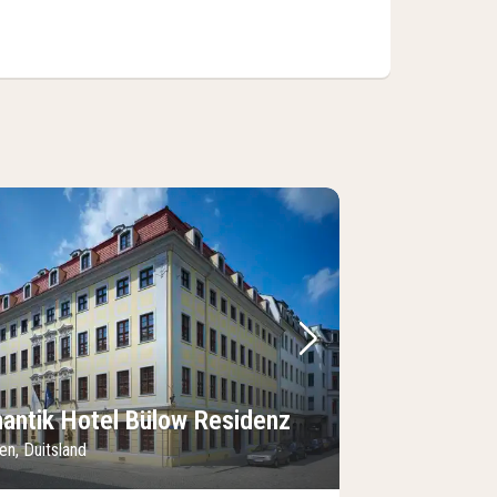
foto
rige foto
Volgende foto
antik Hotel Bülow Residenz
en, Duitsland