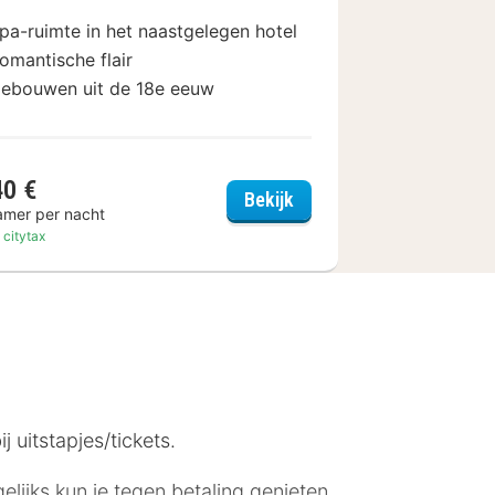
pa-ruimte in het naastgelegen hotel
omantische flair
ebouwen uit de 18e eeuw
40 €
llevue Hotel Dresden
Romantik Hotel Bülow R
Bekijk
amer per nacht
. citytax
 uitstapjes/tickets.
lijks kun je tegen betaling genieten