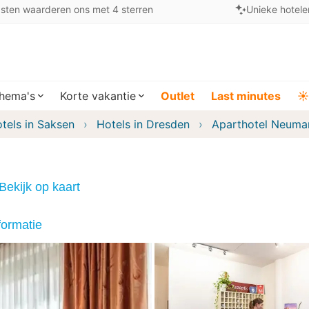
sten waarderen ons met 4 sterren
Unieke hotele
hema's
Korte vakantie
Outlet
Last minutes
☀️
tels in Saksen
Hotels in Dresden
Aparthotel Neuma
Bekijk op kaart
formatie