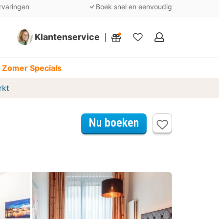
rvaringen
Boek snel en eenvoudig
Klantenservice
Mijn
favorieten
 Zomer Specials
rkt
Nu boeken