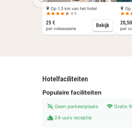
Piazza di San Giovanni Lipioni. Dit a
Op 1.3 km van het hotel
Op 
Vlak bij Frauenkirche Meißen
4.5
25 €
20,50
Dresden: 
Bekijk
per volwassene
per v
Hotelfaciliteiten
Populaire faciliteiten
Geen parkeerplaats
Gratis W
24-uurs receptie