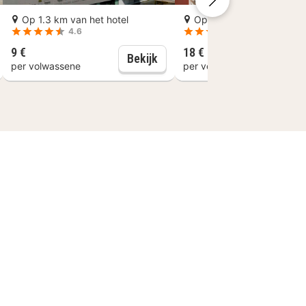
1 km van Neumarkt.
Op 1.3 km van het hotel
Op 0.5 km van het hotel
4.6
4.7
9 €
18 €
r Meissen
esden: Semperoper Tickets en rondleiding
Dresden: tour door de Transp
Bekijk
B
per volwassene
per volwassene