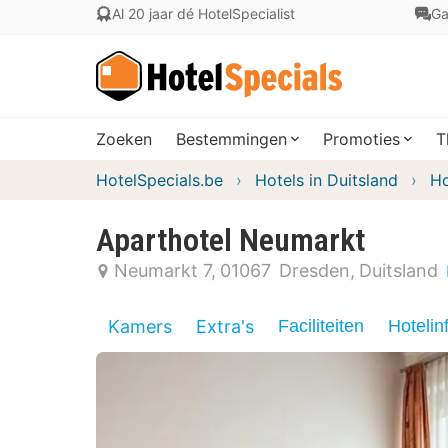
Al 20 jaar dé HotelSpecialist
Ga
Zoeken
Bestemmingen
Promoties
T
HotelSpecials.be
Hotels in Duitsland
Ho
Aparthotel Neumarkt
Neumarkt 7
01067
Dresden
Duitsland
Kamers
Extra's
Faciliteiten
Hotelin