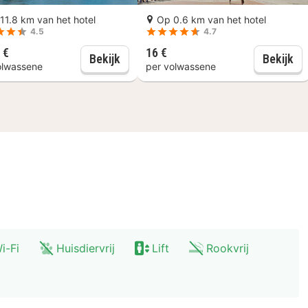
parthotel ligt op 0,7 km van Zwinger (paleis) en op 0,
11.8 km van het hotel
Op 0.6 km van het hotel
4.5
4.7
 €
16 €
1-Daagse Hop-on-hop-off-bustour
Dresden: Riviercruise op de Elbe naa
Dr
Bekijk
Bekijk
olwassene
per volwassene
i-Fi
Huisdiervrij
Lift
Rookvrij