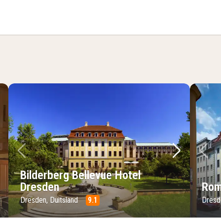
lgende foto
Vorige foto
Volgende 
Vo
Bilderberg Bellevue Hotel
Dresden
Rom
Dresden, Duitsland
9.1
Dresd