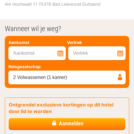
Am Hochwald 11
75378
Bad Liebenzell
Duitsland
Wanneer wil je weg?
Aankomst
Vertrek
Aankomst
Vertrek
Reisgezelschap
2 Volwassenen (1 kamer)
Ontgrendel exclusieve kortingen op dit hotel
door lid te worden
Aanmelden