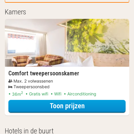
Kamers
Comfort tweepersoonskamer
Max. 2 volwassenen
Tweepersoonsbed
2
36m
Gratis wifi
Wifi
Airconditioning
voor Comfort tw
Toon prijzen
Hotels in de buurt