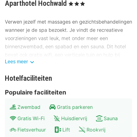
Aparthotel Hochwald
, 3 Sterren
Verwen jezelf met massages en gezichtsbehandelingen
wanneer je de spa bezoekt. Je vindt de recreatieve
voorzieningen vast leuk, met onder meer een
binnenzwembad, een spabad en een sauna. Dit hotel
bevat ook gratis wifi, een verticale tuin en hulp bij
Lees meer
uitstapjes/tickets. Je bezoekje aan nabije
bezienswaardigheden wordt dankzij de lokale
Hotelfaciliteiten
shuttlebus (toeslag) een fluitje van een cent.
Populaire faciliteiten
Dagelijks kun je tegen betaling genieten van een lekker
ontbijtbuffet.
Zwembad
Gratis parkeren
De volledige accommodatie is gesloten van 19
Gratis Wi-Fi
Huisdiervrij
Sauna
december tot 27 december. De accommodatie is
Fietsverhuur
Lift
Rookvrij
gesloten: op kerstavond en op eerste kerstdag.