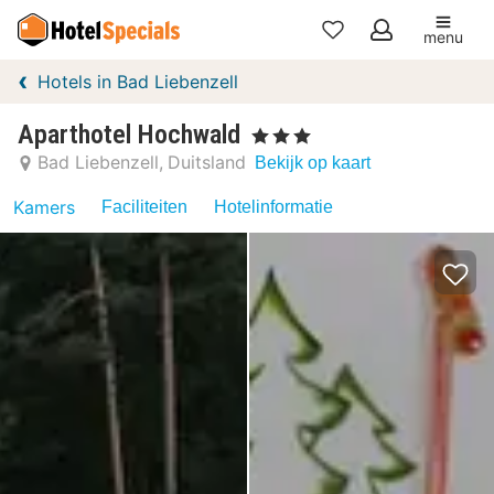
menu
Mijn
Hotels in Bad Liebenzell
favorieten
Aparthotel Hochwald
, 3 Sterren
Bad Liebenzell
Duitsland
Bekijk op kaart
Kamers
Faciliteiten
Hotelinformatie