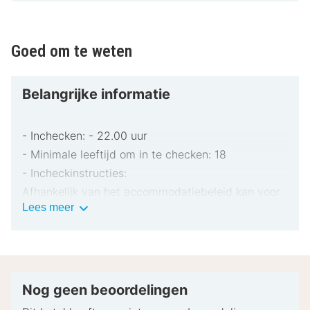
Goed om te weten
Belangrijke informatie
- Inchecken: - 22.00 uur
- Minimale leeftijd om in te checken: 18
- Incheckinstructies:
Afhankelijk van het accommodatiebeleid kan voor
Belangrijke
Lees meer
extra personen een toeslag in rekening worden
informatie
gebracht.
Bij het inchecken dien je mogelijk een erkend
identiteitsbewijs met foto en een creditcard,
pinpas of borgsom in contanten te verstrekken
Nog geen beoordelingen
voor incidentele kosten.