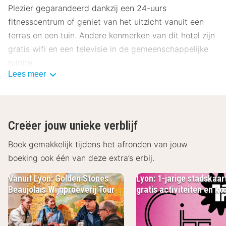
Plezier gegarandeerd dankzij een 24-uurs
fitnesscentrum of geniet van het uitzicht vanuit een
terras en een tuin. Andere kenmerken van dit hotel zijn
gratis wifi en een televisie in de gemeenschappelijke
ruimte.
Lees meer
Dagelijks kun je tegen betaling genieten van een lekker
ontbijtbuffet, dat geserveerd wordt van 06.30 uur tot
10.00 uur.
Creëer jouw unieke verblijf
ATOUT France, het Franse Bureau voor Toerisme, heeft
Boek gemakkelijk tijdens het afronden van jouw
aan deze accommodatie een officiële
boeking ook één van deze extra’s erbij.
sterrenclassificatie toegekend.
Vanuit Lyon: Golden Stones
Lyon: 1-jarige stadskaar
Enkele van de voorzieningen zijn een 24-uurs receptie,
Beaujolais Wijnproeverij Tour
gratis activiteiten en ko
meertalig personeel en een bagageopslagruimte. Plan
je een evenement in Lyon? Kies voor dit hotel met 45
vierkante meter aan ruimte, waaronder een