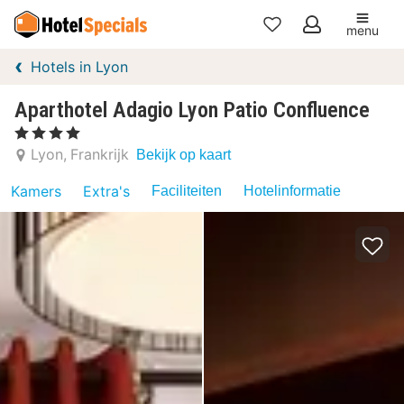
menu
Mijn
Hotels in Lyon
favorieten
Aparthotel Adagio Lyon Patio Confluence
, 4 Sterren
Lyon
Frankrijk
Bekijk op kaart
Kamers
Extra's
Faciliteiten
Hotelinformatie