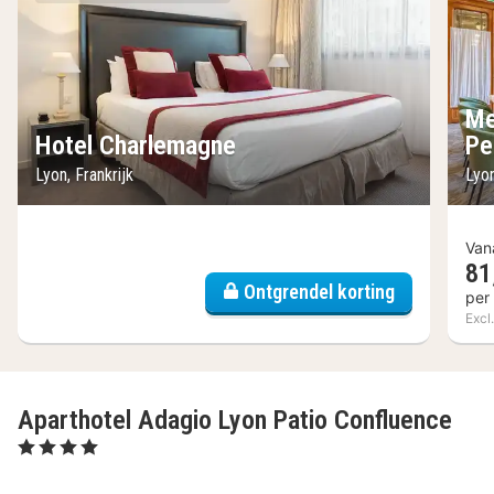
Me
Hotel Charlemagne
Pe
Lyon, Frankrijk
Lyon
Van
81
Ontgrendel korting
per
Excl.
Aparthotel Adagio Lyon Patio Confluence
, 4 Sterren