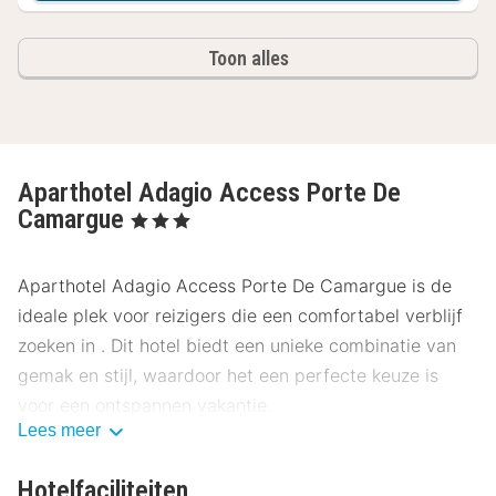
Toon alles
Aparthotel Adagio Access Porte De
Camargue
, 3 Sterren
Aparthotel Adagio Access Porte De Camargue is de
ideale plek voor reizigers die een comfortabel verblijf
zoeken in . Dit hotel biedt een unieke combinatie van
gemak en stijl, waardoor het een perfecte keuze is
voor een ontspannen vakantie.
Lees meer
Locatie Aparthotel Adagio Access Porte
De Camargue
Hotelfaciliteiten