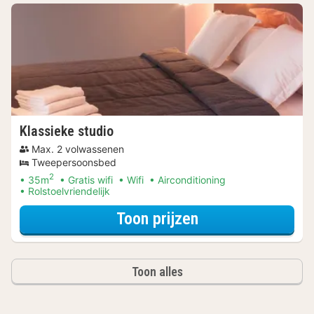
Klassieke studio
Max. 2 volwassenen
Tweepersoonsbed
2
35m
Gratis wifi
Wifi
Airconditioning
Rolstoelvriendelijk
voor Wellness Uit
Toon prijzen
Toon alles