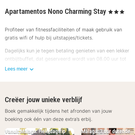
Apartamentos Nono Charming Stay
, 3 Sterren
Profiteer van fitnessfaciliteiten of maak gebruik van
gratis wifi of hulp bij uitstapjes/tickets.
Dagelijks kun je tegen betaling genieten van een lekker
ontbijtbuffet, dat geserveerd wordt van 08.00 uur tot
10.00 uur.
Lees meer
Enkele van de voorzieningen zijn een snelle
uitcheckservice, een stomerij/wasserijservice en
meertalig personeel. Ter plaatse heb je
Creëer jouw unieke verblijf
parkeerplaatsen.
Boek gemakkelijk tijdens het afronden van jouw
Doe of je thuis bent in één van de 56 kamers met
boeking ook één van deze extra’s erbij.
kitchenettes, inclusief een koelkast en een kookplaat.
Vanuit Malaga: Hele dagtrip
Málaga: 3 uur durende
Alle kamers hebben een flatscreentelevisie van 32 inch