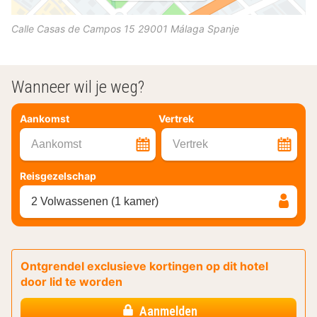
Calle Casas de Campos 15
29001
Málaga
Spanje
Wanneer wil je weg?
Aankomst
Vertrek
Aankomst
Vertrek
Reisgezelschap
2 Volwassenen (1 kamer)
Ontgrendel exclusieve kortingen op dit hotel
door lid te worden
Aanmelden