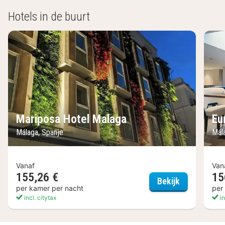
Hotels in de buurt
Mariposa Hotel Malaga
Eu
Málaga, Spanje
Mál
Vanaf
Van
155,26 €
15
Mariposa Ho
Bekijk
per kamer per nacht
per
incl. citytax
in