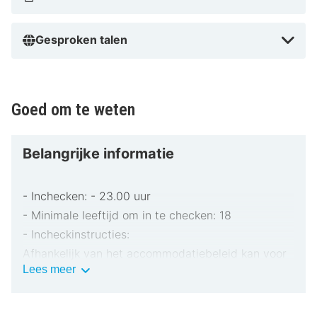
Gesproken talen
Goed om te weten
Belangrijke informatie
- Inchecken: - 23.00 uur
- Minimale leeftijd om in te checken: 18
- Incheckinstructies:
Afhankelijk van het accommodatiebeleid kan voor
Belangrijke
Lees meer
extra personen een toeslag in rekening worden
informatie
gebracht.
Bij het inchecken dien je mogelijk een erkend