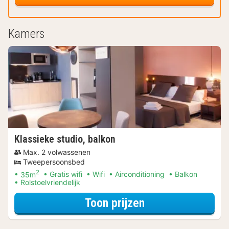
Kamers
Klassieke studio, balkon
Max. 2 volwassenen
Tweepersoonsbed
2
35m
Gratis wifi
Wifi
Airconditioning
Balkon
Rolstoelvriendelijk
voor Wellness Uit
Toon prijzen