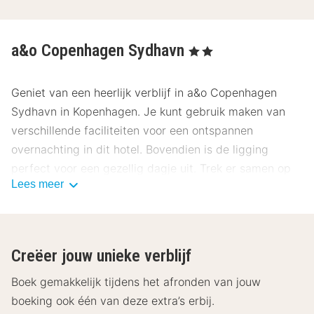
a&o Copenhagen Sydhavn
, 2 Sterren
Geniet van een heerlijk verblijf in a&o Copenhagen
Sydhavn in Kopenhagen. Je kunt gebruik maken van
verschillende faciliteiten voor een ontspannen
overnachting in dit hotel. Bovendien is de ligging
perfect voor een gezellig dagje uit. Trek er samen op
Lees meer
uit en verken de prachtige omgeving van Kopenhagen.
Gegarandeerd een heerlijke tijd bij a&o Copenhagen
Sydhavn.
Creëer jouw unieke verblijf
Boek gemakkelijk tijdens het afronden van jouw
boeking ook één van deze extra’s erbij.