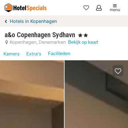
menu
Mijn
Hotels in Kopenhagen
favorieten
a&o Copenhagen Sydhavn
, 2 Sterren
Kopenhagen
Denemarken
Bekijk op kaart
Kamers
Extra's
Faciliteiten