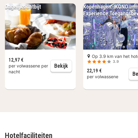
Dagelijks ontbijt
Kopenhagen: IKONO Imm
Experience Toegangsbew
Op 3.9 km van het hot
12,97 €
3.9
Dagelijks ontbijt
Bekijk
per volwassene per
22,19 €
nacht
Be
per volwassene
Hotelfaciliteiten