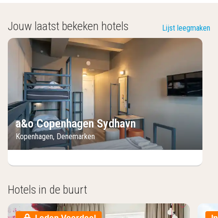
Jouw laatst bekeken hotels
Lijst leegmaken
a&o Copenhagen Sydhavn
Kopenhagen
,
Denemarken
Hotels in de buurt
Leden Voordeel
I