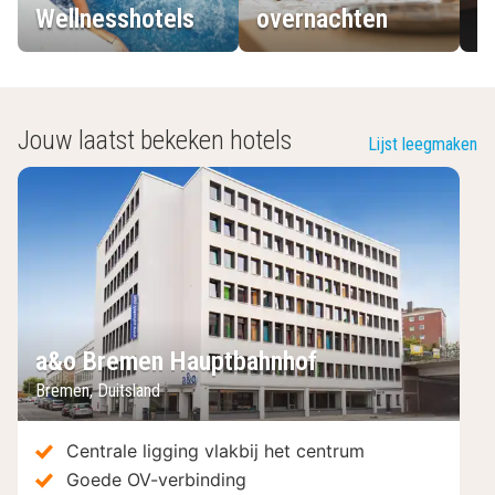
Wellnesshotels
overnachten
L
Jouw laatst bekeken hotels
Lijst leegmaken
a&o Bremen Hauptbahnhof
Bremen
,
Duitsland
Centrale ligging vlakbij het centrum
Goede OV-verbinding