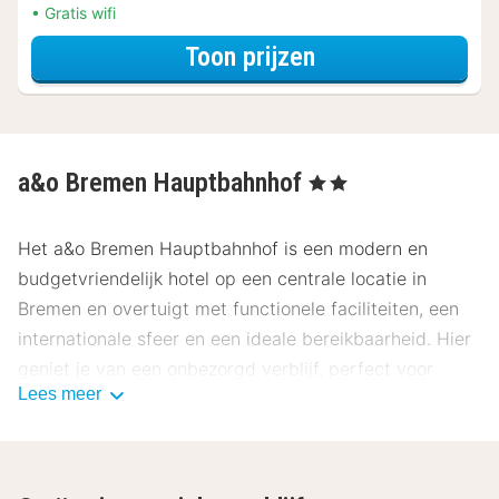
Gratis wifi
voor Familiekame
Toon prijzen
a&o Bremen Hauptbahnhof
, 2 Sterren
Het a&o Bremen Hauptbahnhof is een modern en
budgetvriendelijk hotel op een centrale locatie in
Bremen en overtuigt met functionele faciliteiten, een
internationale sfeer en een ideale bereikbaarheid. Hier
geniet je van een onbezorgd verblijf, perfect voor
Lees meer
stedentrippers, families, groepen of zakenreizigers die
Bremen flexibel willen ontdekken.
Ligging a&o Bremen Hauptbahnhof