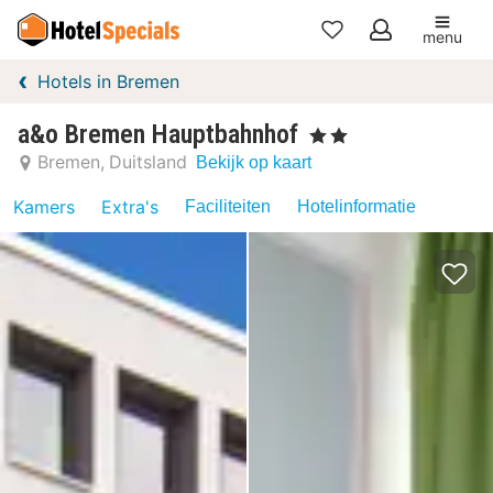
menu
Mijn
Hotels in Bremen
favorieten
a&o Bremen Hauptbahnhof
, 2 Sterren
Bremen
Duitsland
Bekijk op kaart
Kamers
Extra's
Faciliteiten
Hotelinformatie