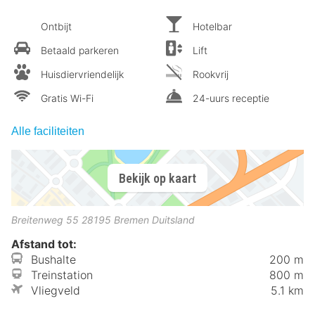
Ontbijt
Hotelbar
Betaald parkeren
Lift
Huisdiervriendelijk
Rookvrij
Gratis Wi-Fi
24-uurs receptie
Alle faciliteiten
Bekijk op kaart
Breitenweg 55
28195
Bremen
Duitsland
Afstand tot:
Bushalte
200 m
Treinstation
800 m
Vliegveld
5.1 km