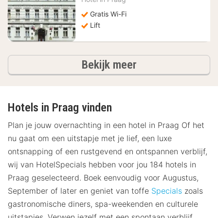
58,07
€
Gratis Wi-Fi
Lift
hotels
Bekijk meer
Hotels in Praag vinden
Plan je jouw overnachting in een hotel in Praag Of het
nu gaat om een uitstapje met je lief, een luxe
ontsnapping of een rustgevend en ontspannen verblijf,
wij van HotelSpecials hebben voor jou 184 hotels in
Praag geselecteerd. Boek eenvoudig voor Augustus,
September of later en geniet van toffe
Specials
zoals
gastronomische diners, spa-weekenden en culturele
uitstapjes. Verwen jezelf met een spontaan verblijf