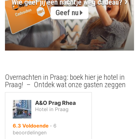
Wie geef jij een nachtje weg cadeau?
Geef nu
Overnachten in Praag: boek hier je hotel in
Praag! – Ontdek wat onze gasten zeggen
A&O Prag Rhea
Hotel in Praag
uit
6.3
Voldoende
‐
6
10
beoordelingen
,