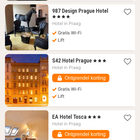
1
987 Design Prague Hotel
nacht
, 4 Sterren
vanaf
Hotel in
Praag
125
€
Gratis Wi-Fi
Lift
1
S42 Hotel Prague
, 3 Sterren
nacht
Hotel in
Praag
vanaf
89,16
Ontgrendel korting
€
Gratis Wi-Fi
Lift
1
EA Hotel Tosca
, 3 Sterren
nacht
Hotel in
Praag
vanaf
49,12
Ontgrendel korting
€