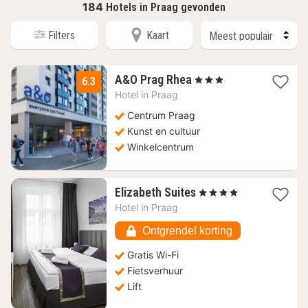
184
Hotels in Praag gevonden
Filters
Kaart
2
A&O Prag Rhea
, 3 Sterren
6.3
nachten
Hotel in
Praag
vanaf
51,61
Centrum Praag
€
Kunst en cultuur
Winkelcentrum
1
Elizabeth Suites
, 4 Sterren
nacht
Hotel in
Praag
vanaf
85,74
Ontgrendel korting
€
Gratis Wi-Fi
Fietsverhuur
Lift