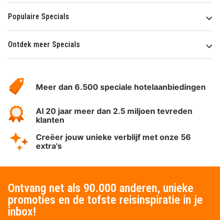
Populaire Specials
Ontdek meer Specials
Over
HotelSpecials
Meer dan 6.500 speciale hotelaanbiedingen
Al 20 jaar meer dan 2.5 miljoen tevreden
klanten
Creëer jouw unieke verblijf met onze 56
extra's
Ontvang net als 90.000 anderen, unieke
promoties en de tofste reisinspiratie in je
inbox!