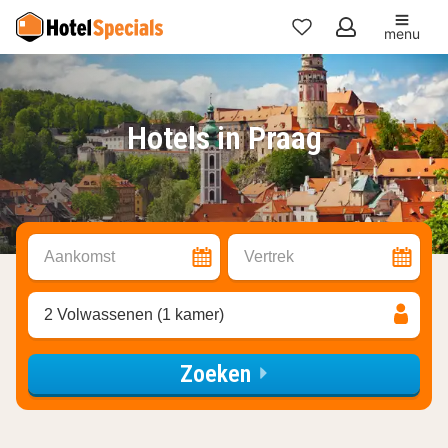
menu
Mijn
favorieten
Hotels in Praag
Aankomst
Vertrek
2 Volwassenen (1 kamer)
Zoeken