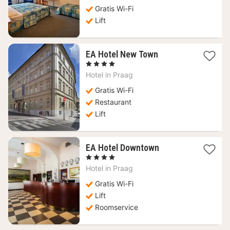
Gratis Wi-Fi
Lift
1
EA Hotel New Town
nacht
, 4 Sterren
vanaf
Hotel in
Praag
64,06
€
Gratis Wi-Fi
Restaurant
Lift
1
EA Hotel Downtown
nacht
, 4 Sterren
vanaf
Hotel in
Praag
66,93
€
Gratis Wi-Fi
Lift
Roomservice