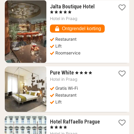
1
Jalta Boutique Hotel
nacht
, 5 Sterren
vanaf
Hotel in
Praag
106,70
€
Ontgrendel korting
Restaurant
Lift
Roomservice
1
Pure White
, 4 Sterren
nacht
Hotel in
Praag
vanaf
63,89
Gratis Wi-Fi
€
Restaurant
Lift
1
Hotel Raffaello Prague
nacht
, 4 Sterren
vanaf
Hotel in
Praag