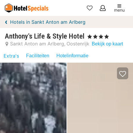
menu
Mijn
Hotels in Sankt Anton am Arlberg
favorieten
Anthony's Life & Style Hotel
, 4 Sterren
Sankt Anton am Arlberg
Oostenrijk
Bekijk op kaart
Extra's
Faciliteiten
Hotelinformatie