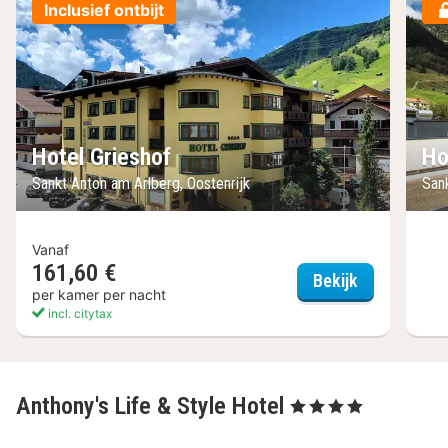
Inclusief ontbijt
Hotel Grieshof
Ho
Sankt Anton am Arlberg, Oostenrijk
San
Vanaf
161,60 €
Hotel Gries
Bekijk
per kamer per nacht
incl. citytax
Anthony's Life & Style Hotel
, 4 Sterren