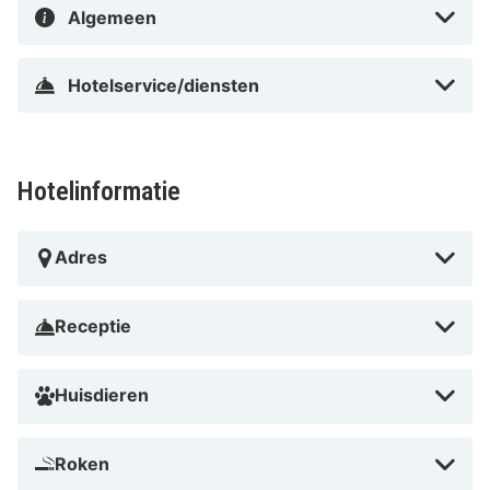
skigebied ligt op 15,7 km van Skigebied Lech-
Algemeen
Oberlech-Zürs en op 0,3 km van Muldenlift.
Dicht bij Hoppelpad
Hotelservice/diensten
Hotelinformatie
Adres
Receptie
Huisdieren
Roken