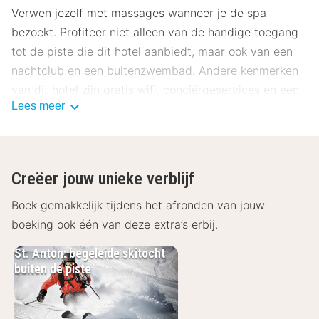
Verwen jezelf met massages wanneer je de spa
bezoekt. Profiteer niet alleen van de handige toegang
tot de piste die dit hotel aanbiedt, maar ook van een
nachtclub en een buitenzwembad. Andere kenmerken
van dit hotel zijn gratis wifi, conciërgeservices en een
Lees meer
skiopslagruimte.
Geniet van Amerikaanse gerechten bij Happy Valley
Steak Shake, een van de 2 restaurants van dit hotel, of
Creëer jouw unieke verblijf
blijf lekker binnen en profiteer van de roomservice
(beperkte tijden). Er zijn ook snacks beschikbaar in de
Boek gemakkelijk tijdens het afronden van jouw
koffiebar/het café. Ontspan met een lekker fris drankje
boeking ook één van deze extra’s erbij.
in één van de 2 bars/lounges. Dagelijks kun je van
St. Anton: begeleide skitocht
07.30 uur tot 10.00 uur genieten van een gratis
buiten de piste
ontbijtbuffet.
De volledige accommodatie is gesloten van 15 oktober