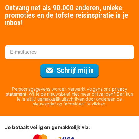
Ontvang net als 90.000 anderen, unieke
promoties en de tofste reisinspiratie in je
inbox!
Voor de nieuws
Schrijf mij in
Persoonsgegevens worden verwerkt volgens ons
privacy
statement
. Wil je de nieuwsbrief niet meer ontvangen? Dan kun
je je altijd gemakkelijk uitschrijven door onderaan de
nieuwsbrief op “afmelden” te klikken.
Je betaalt veilig en gemakkelijk via: