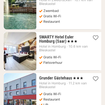
165,62
Blieskastel
€
Zwembad
Gratis Wi-Fi
Restaurant
SMARTY Hotel Euler
1
Homburg (Saar)
, 3 Sterren
nacht
Hotel in
Homburg
·
10.6 km van
vanaf
Blieskastel
76,42
Gratis Wi-Fi
€
Fietsverhuur
1
Grunder Gästehaus
, 3 Sterren
nacht
Hotel in
Homburg
·
11.2 km van
vanaf
Blieskastel
79,44
Gratis Wi-Fi
€
Restaurant
Lift