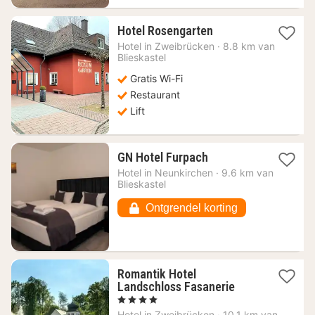
1
Hotel Rosengarten
nacht
Hotel in
Zweibrücken
·
8.8 km van
vanaf
Blieskastel
120,28
Gratis Wi-Fi
€
Restaurant
Lift
1
GN Hotel Furpach
nacht
Hotel in
Neunkirchen
·
9.6 km van
vanaf
Blieskastel
54,27
€
Ontgrendel korting
Romantik Hotel
1
Landschloss Fasanerie
nacht
, 4 Sterren
vanaf
Hotel in
Zweibrücken
·
10.1 km van