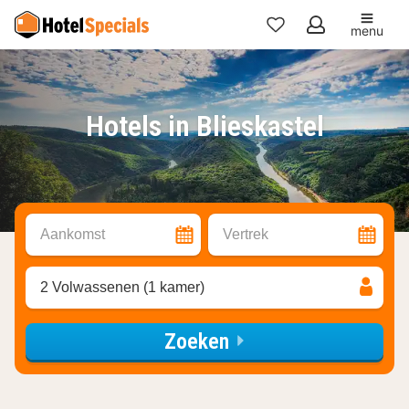
menu
Mijn
favorieten
Hotels in Blieskastel
Aankomst
Vertrek
2 Volwassenen (1 kamer)
Zoeken