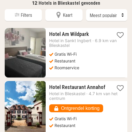
12
Hotels in Blieskastel gevonden
Filters
Kaart
1
Hotel Am Wildpark
nacht
Hotel in
Sankt Ingbert
·
6.9 km van
vanaf
Blieskastel
101,11
Gratis Wi-Fi
€
Restaurant
Roomservice
1
Hotel Restaurant Annahof
nacht
Hotel in
Blieskastel
·
4.7 km van het
vanaf
centrum
88,28
€
Ontgrendel korting
Gratis Wi-Fi
Restaurant