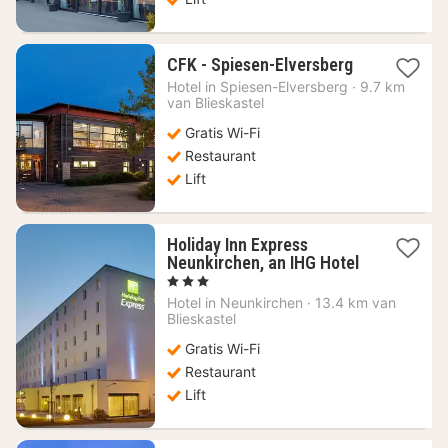
1
CFK - Spiesen-Elversberg
nacht
Hotel in
Spiesen-Elversberg
·
9.7 km
vanaf
van Blieskastel
82,35
Gratis Wi-Fi
€
Restaurant
Lift
Holiday Inn Express
Neunkirchen, an IHG Hotel
1
, 3 Sterren
nacht
Hotel in
Neunkirchen
·
13.4 km van
vanaf
Blieskastel
83,18
Gratis Wi-Fi
€
Restaurant
Lift