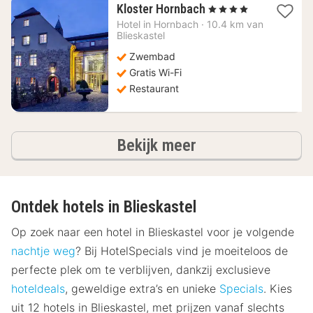
1
Kloster Hornbach
, 4 Sterren
nacht
Hotel in
Hornbach
·
10.4 km van
vanaf
Blieskastel
153,27
Zwembad
€
Gratis Wi-Fi
Restaurant
hotels
Bekijk meer
Ontdek hotels in Blieskastel
Op zoek naar een hotel in Blieskastel voor je volgende
nachtje weg
? Bij HotelSpecials vind je moeiteloos de
perfecte plek om te verblijven, dankzij exclusieve
hoteldeals
, geweldige extra’s en unieke
Specials
. Kies
uit 12 hotels in Blieskastel, met prijzen vanaf slechts