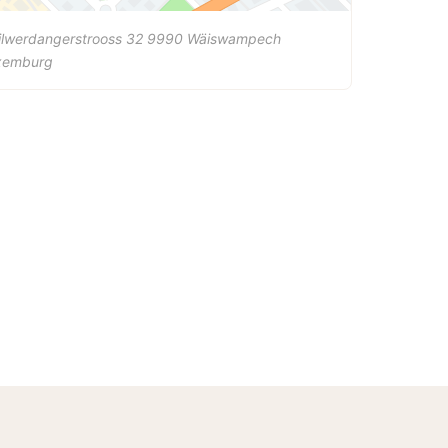
lwerdangerstrooss 32
9990
Wäiswampech
xemburg