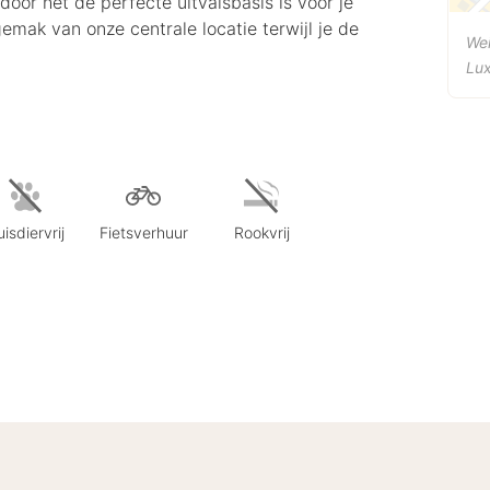
door het de perfecte uitvalsbasis is voor je
emak van onze centrale locatie terwijl je de
Wei
Lu
isdiervrij
Fietsverhuur
Rookvrij