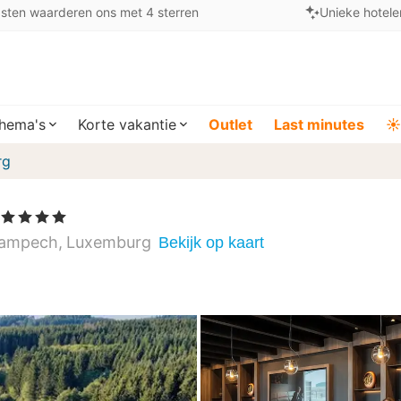
sten waarderen ons met 4 sterren
Unieke hotele
hema's
Korte vakantie
Outlet
Last minutes
☀️
rg
, 4 Sterren
ampech
Luxemburg
Bekijk op kaart