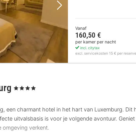
Volgende foto
Vanaf
160,50 €
per kamer per nacht
incl. citytax
excl. servicekosten 15 € per reserve
ourg
, 4 Sterren
, een charmant hotel in het hart van Luxemburg. Dit h
rfecte uitvalsbasis is voor je volgende avontuur. Geni
ige omgeving verkent.