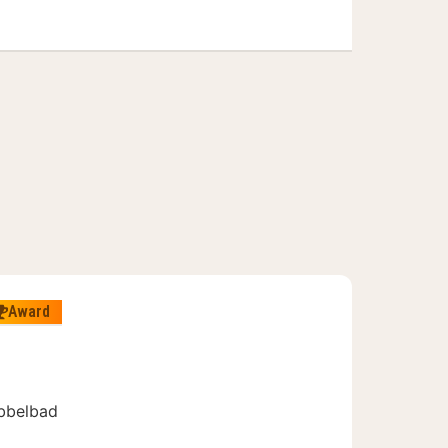
Award
bbelbad