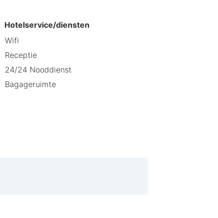
Hotelservice/diensten
Wifi
Receptie
24/24 Nooddienst
Bagageruimte
eden in de buurt. Geniet van een
eving biedt voor elk wat wils, zodat
anbeveelt