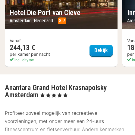
Hotel Die Port van Cleve
In
Amsterdam, Nederland
8.7
Ams
Vanaf
Van
244,13 €
18
Hotel Die Po
Bekijk
per kamer per nacht
per
incl. citytax
in
Anantara Grand Hotel Krasnapolsky
Amsterdam
, 5 Sterren
Profiteer zoveel mogelijk van recreatieve
voorzieningen, met onder meer een 24-uurs
fitnesscentrum en fietsenverhuur. Andere kenmerken