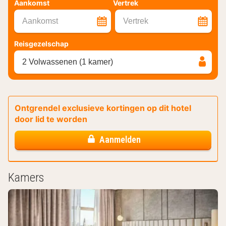
Aankomst
Vertrek
Aankomst
Vertrek
Reisgezelschap
2 Volwassenen (1 kamer)
Ontgrendel exclusieve kortingen op dit hotel
door lid te worden
Aanmelden
Kamers