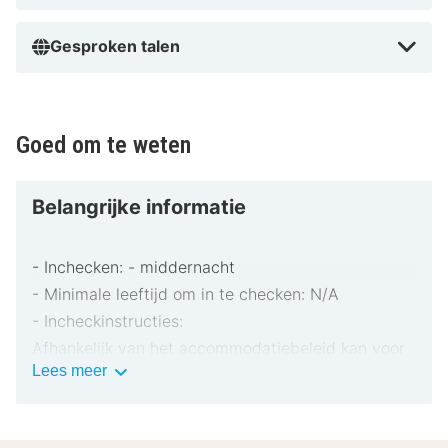
Gesproken talen
Goed om te weten
Belangrijke informatie
- Inchecken: - middernacht
- Minimale leeftijd om in te checken: N/A
- Incheckinstructies:
Afhankelijk van het accommodatiebeleid kan voor
Belangrijke
Lees meer
extra personen een toeslag in rekening worden
informatie
gebracht.
Bij het inchecken dien je mogelijk een erkend