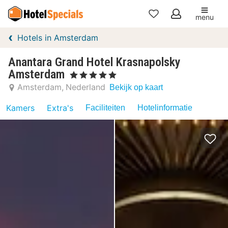
menu
Mijn
Hotels in Amsterdam
favorieten
Anantara Grand Hotel Krasnapolsky
Amsterdam
, 5 Sterren
Amsterdam
Nederland
Bekijk op kaart
Kamers
Extra's
Faciliteiten
Hotelinformatie