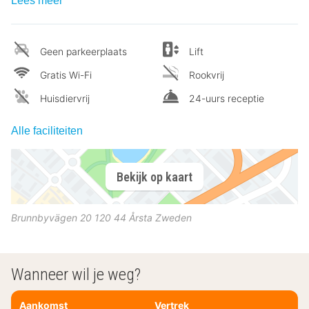
Lees meer
Geen parkeerplaats
Lift
Gratis Wi-Fi
Rookvrij
Huisdiervrij
24-uurs receptie
Alle faciliteiten
Bekijk op kaart
Brunnbyvägen 20
120 44
Årsta
Zweden
Wanneer wil je weg?
Aankomst
Vertrek