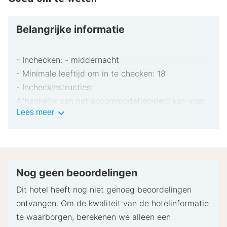
Belangrijke informatie
- Inchecken: - middernacht
- Minimale leeftijd om in te checken: 18
- Incheckinstructies:
Afhankelijk van het accommodatiebeleid kan voor
Belangrijke
Lees meer
extra personen een toeslag in rekening worden
informatie
gebracht.
Bij het inchecken dien je mogelijk een erkend
identiteitsbewijs met foto en een creditcard,
pinpas of borgsom in contanten te verstrekken
Nog geen beoordelingen
voor incidentele kosten.
Dit hotel heeft nog niet genoeg beoordelingen
Speciale verzoeken worden onder voorbehoud van
ontvangen. Om de kwaliteit van de hotelinformatie
beschikbaarheid bij het inchecken ingewilligd.
te waarborgen, berekenen we alleen een
Hiervoor kunnen extra kosten in rekening worden