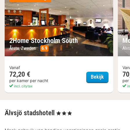
2Home Stockholm South
Mo
Årsta, Zweden
6.9
Älv
Vanaf
Van
72,20 €
70
2Home Stoc
Bekijk
per kamer per nacht
per
incl. citytax
in
Älvsjö stadshotell
, 3 Sterren