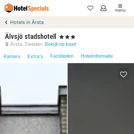
menu
Mijn
Hotels in Årsta
favorieten
Älvsjö stadshotell
, 3 Sterren
Årsta
Zweden
Bekijk op kaart
Kamers
Extra's
Faciliteiten
Hotelinformatie