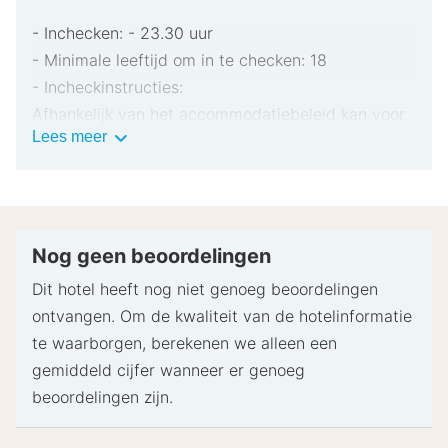
- Inchecken: - 23.30 uur
- Minimale leeftijd om in te checken: 18
- Incheckinstructies:
Afhankelijk van het accommodatiebeleid kan voor
Belangrijke
Lees meer
extra personen een toeslag in rekening worden
informatie
gebracht.
Bij het inchecken dien je mogelijk een erkend
identiteitsbewijs met foto en een creditcard,
pinpas of borgsom in contanten te verstrekken
Nog geen beoordelingen
voor incidentele kosten.
Dit hotel heeft nog niet genoeg beoordelingen
Speciale verzoeken worden onder voorbehoud van
ontvangen. Om de kwaliteit van de hotelinformatie
beschikbaarheid bij het inchecken ingewilligd.
te waarborgen, berekenen we alleen een
Hiervoor kunnen extra kosten in rekening worden
gemiddeld cijfer wanneer er genoeg
gebracht. Speciale verzoeken kunnen niet worden
beoordelingen zijn.
gegarandeerd.
Deze accommodatie accepteert creditcards en