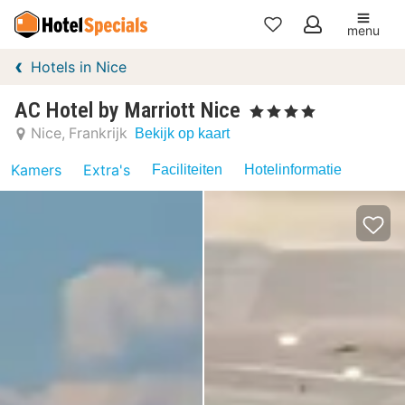
menu
Mijn
Hotels in Nice
favorieten
AC Hotel by Marriott Nice
, 4 Sterren
Nice
Frankrijk
Bekijk op kaart
Kamers
Extra's
Faciliteiten
Hotelinformatie