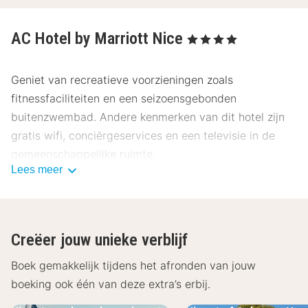
AC Hotel by Marriott Nice
, 4 Sterren
Geniet van recreatieve voorzieningen zoals
fitnessfaciliteiten en een seizoensgebonden
buitenzwembad. Andere kenmerken van dit hotel zijn
gratis wifi, conciërgeservices en een televisie in de
gemeenschappelijke ruimte.
Lees meer
Bestel iets lekkers bij Farago on the Roof, een
dinerrestaurant aan het zwembad met een bar/lounge
en uitzicht op een zwembad. Bestel je favoriete
Creëer jouw unieke verblijf
drankje in een poolbar. Dagelijks kun je tegen betaling
genieten van een lekker ontbijtbuffet, dat geserveerd
Boek gemakkelijk tijdens het afronden van jouw
wordt van 07.00 uur tot 10.30 uur.
boeking ook één van deze extra’s erbij.
ATOUT France, het Franse Bureau voor Toerisme, heeft