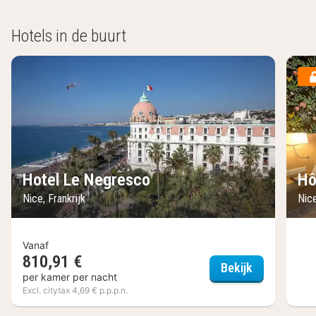
Hotels in de buurt
Hotel Le Negresco
Hô
Nice, Frankrijk
Nice
Vanaf
810,91 €
Hotel Le Ne
Bekijk
per kamer per nacht
Excl. citytax 4,69 € p.p.p.n.