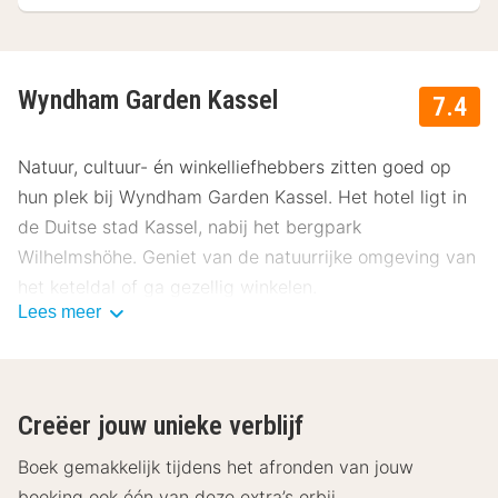
Wyndham Garden Kassel
7.4
Natuur, cultuur- én winkelliefhebbers zitten goed op
hun plek bij Wyndham Garden Kassel. Het hotel ligt in
de Duitse stad Kassel, nabij het bergpark
Wilhelmshöhe. Geniet van de natuurrijke omgeving van
het keteldal of ga gezellig winkelen.
Lees meer
De hotelkamers van Wyndham Garden Kassel zijn
voorzien van een televisie en een badkamer met een
douche, toilet en een föhn. Daarnaast heb je als
Creëer jouw unieke verblijf
hotelgast gratis toegang tot Wi-Fi. Begin de dag goed
met een uitgebreid ontbijtbuffet in het hotel. In
Boek gemakkelijk tijdens het afronden van jouw
Wyndham Garden Kassel kun je volledig tot rust
boeking ook één van deze extra’s erbij.