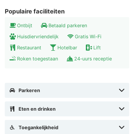
minuten en met de auto is het 25 minuten rijden.
Populaire faciliteiten
Daarnaast kunnen winkelliefhebbers ook hun hart
ophalen in Kassel. In het centrum vind je tal van
Ontbijt
Betaald parkeren
winkels en boetiekjes.
Huisdiervriendelijk
Gratis Wi-Fi
Restaurant
Hotelbar
Lift
Roken toegestaan
24-uurs receptie
Parkeren
Eten en drinken
Toegankelijkheid