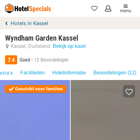
menu
Mijn
Hotels in Kassel
favorieten
Wyndham Garden Kassel
Kassel
Duitsland
Bekijk op kaart
7.4
Goed
12 Beoordelingen
xtra's
Faciliteiten
Hotelinformatie
Beoordelingen (12)
Geschikt voor families