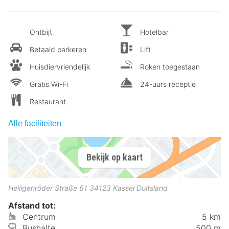
Ontbijt
Hotelbar
Betaald parkeren
Lift
Huisdiervriendelijk
Roken toegestaan
Gratis Wi-Fi
24-uurs receptie
Restaurant
Alle faciliteiten
Bekijk op kaart
Heiligenröder Straße 61
34123
Kassel
Duitsland
Afstand tot:
Centrum
5 km
Bushalte
500 m