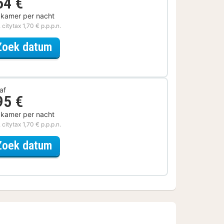
54 €
 kamer per nacht
. citytax 1,70 € p.p.p.n.
voor Verblijf & Diner
Zoek datum
af
95 €
 kamer per nacht
. citytax 1,70 € p.p.p.n.
voor Samen genieten
Zoek datum