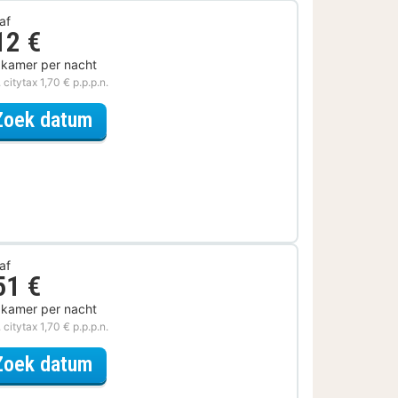
af
12 €
 kamer per nacht
. citytax 1,70 € p.p.p.n.
voor Lekker ontspannen
Zoek datum
af
51 €
 kamer per nacht
. citytax 1,70 € p.p.p.n.
voor Samen genieten
Zoek datum