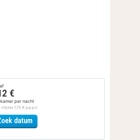
af
12 €
 kamer per nacht
. citytax 1,70 € p.p.p.n.
voor Met parkeerplek
Zoek datum