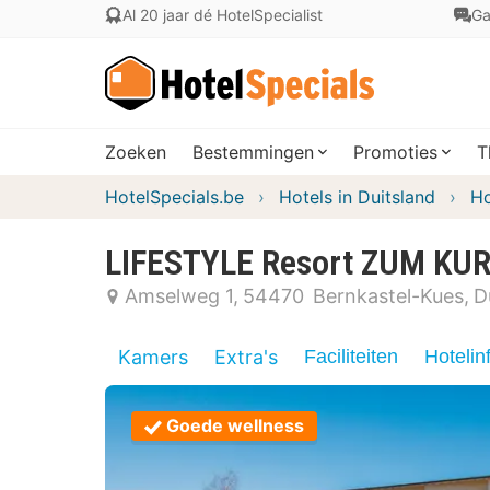
Al 20 jaar dé HotelSpecialist
Ga
Zoeken
Bestemmingen
Promoties
T
HotelSpecials.be
Hotels in Duitsland
Ho
LIFESTYLE Resort ZUM KU
Amselweg 1
54470
Bernkastel-Kues
D
Kamers
Extra's
Faciliteiten
Hotelin
Goede wellness