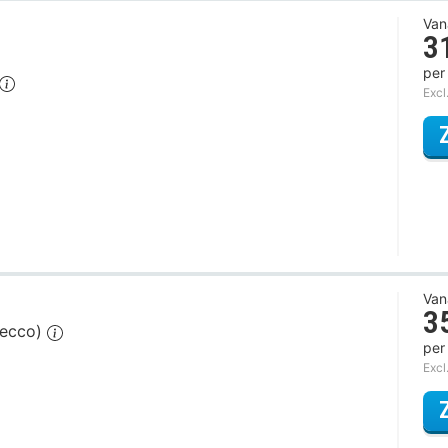
Van
3
per
Excl
Van
3
secco)
per
Excl