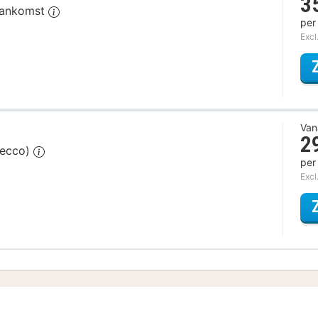
3
 aankomst
per
Excl
Van
2
secco)
per
Excl