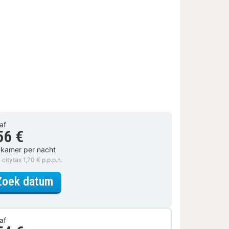
af
56 €
 kamer per nacht
. citytax 1,70 € p.p.p.n.
voor Tweepersoonskamer Villa BelVi
Zoek datum
af