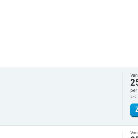
Van
2
per
Excl
Van