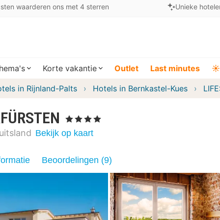
sten waarderen ons met 4 sterren
Unieke hotele
hema's
Korte vakantie
Outlet
Last minutes
☀️
tels in Rijnland-Palts
Hotels in Bernkastel-Kues
LIF
RFÜRSTEN
, 4 Sterren
uitsland
Bekijk op kaart
formatie
Beoordelingen (9)