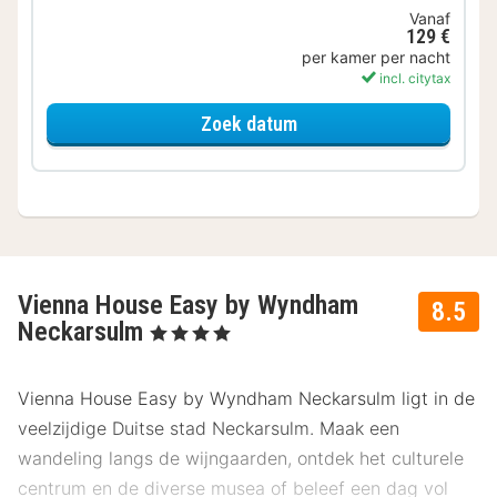
Vanaf
129 €
per kamer per nacht
incl. citytax
voor Lounge kamer incl. 
Zoek datum
Vienna House Easy by Wyndham
8.5
Neckarsulm
, 4 Sterren
Vienna House Easy by Wyndham Neckarsulm ligt in de
veelzijdige Duitse stad Neckarsulm. Maak een
wandeling langs de wijngaarden, ontdek het culturele
centrum en de diverse musea of beleef een dag vol