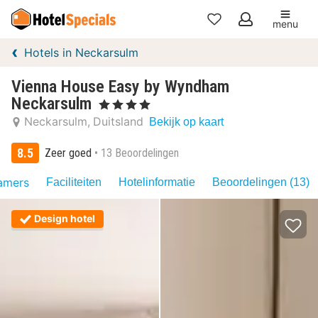
menu
Mijn
Hotels in Neckarsulm
favorieten
Vienna House Easy by Wyndham
Neckarsulm
, 4 Sterren
Neckarsulm
Duitsland
Bekijk op kaart
8.5
Zeer goed
13 Beoordelingen
amers
Faciliteiten
Hotelinformatie
Beoordelingen (13)
Design hotel