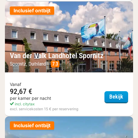
Inclusief ontbijt
Van der Valk Landhotel Spornitz
Spornitz, Duitsland
7.3
Vanaf
92,67 €
Van de
Bekijk
per kamer per nacht
incl. citytax
excl. servicekosten 15 € per reservering
Inclusief ontbijt