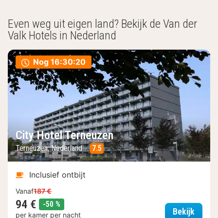
Even weg uit eigen land? Bekijk de Van der
Valk Hotels in Nederland
Nog
16:30:18
City Hotel Terneuzen
Terneuzen, Nederland
7.5
Inclusief ontbijt
Vanaf
187 €
94 €
korting
-50 %
City H
Bekijk
per kamer per nacht