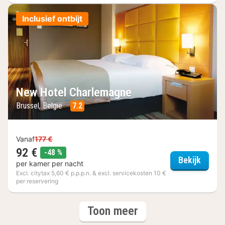
Inclusief ontbijt
New Hotel Charlemagne
Brussel, België
7.2
Vanaf
177 €
92 €
korting
-48 %
New H
Bekijk
per kamer per nacht
Excl. citytax 5,60 € p.p.p.n. & excl. servicekosten 10 €
per reservering
(6
hotels
Toon meer
hotels)