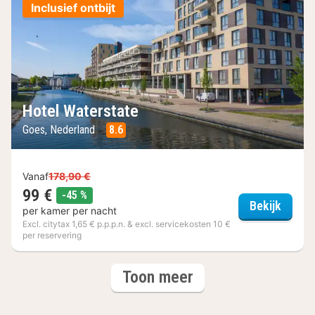
Inclusief ontbijt
Hotel Waterstate
Goes, Nederland
8.6
Vanaf
178,90 €
99 €
korting
-45 %
Hotel 
Bekijk
per kamer per nacht
Excl. citytax 1,65 € p.p.p.n. & excl. servicekosten 10 €
per reservering
(3
hotels
Toon meer
hotels)