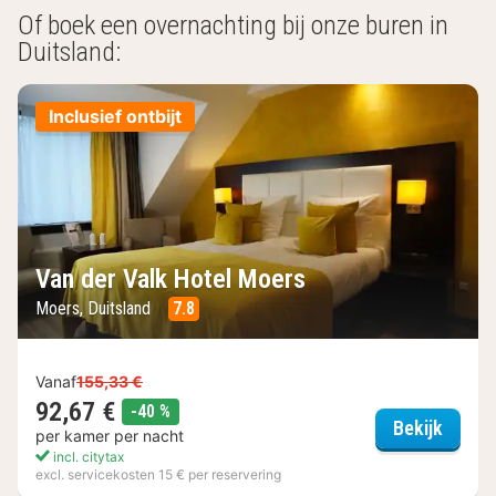
Of boek een overnachting bij onze buren in
Duitsland:
Inclusief ontbijt
Van der Valk Hotel Moers
Moers, Duitsland
7.8
Vanaf
155,33 €
92,67 €
korting
-40 %
Van de
Bekijk
per kamer per nacht
incl. citytax
excl. servicekosten 15 € per reservering