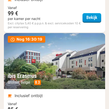
Vanaf
99 €
Eburon
Bekijk
per kamer per nacht
Excl. citytax 5,40 € p.p.p.n. & excl. servicekosten 10 €
per reservering
Nog
16:30:18
ibis Erasmus
Brussel, België
8.3
Inclusief ontbijt
Vanaf