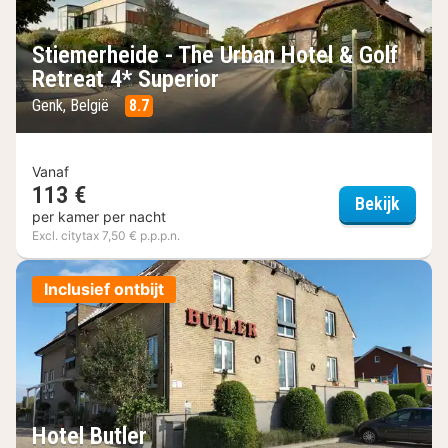
Stiemerheide - The Urban Hotel & Golf
Retreat 4* Superior
Genk, België
8.7
Vanaf
113 €
Stieme
Bekijk
per kamer per nacht
Excl. citytax 7,50 € p.p.p.n.
Inclusief ontbijt
Hotel Butler