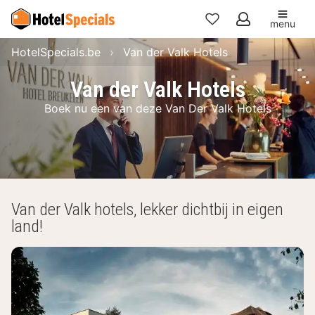
menu
Mijn
HotelSpecials.be
Van der Valk Hotels
favorieten
Van der Valk Hotels
Boek nu een van deze Van Der Valk Hotels
Van der Valk hotels, lekker dichtbij in eigen
land!