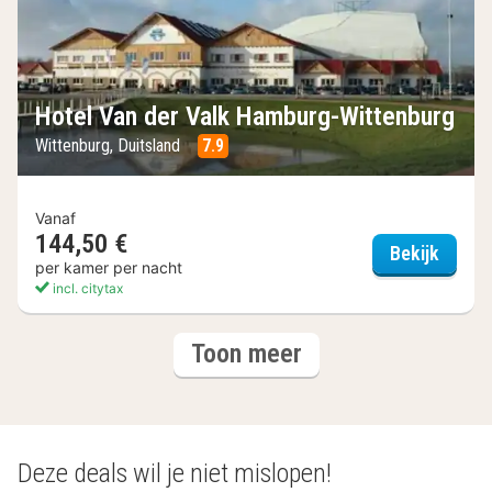
Hotel Van der Valk Hamburg-Wittenburg
Wittenburg, Duitsland
7.9
Vanaf
144,50 €
Hotel 
Bekijk
per kamer per nacht
incl. citytax
(3
hotels
Toon meer
hotels)
Deze deals wil je niet mislopen!