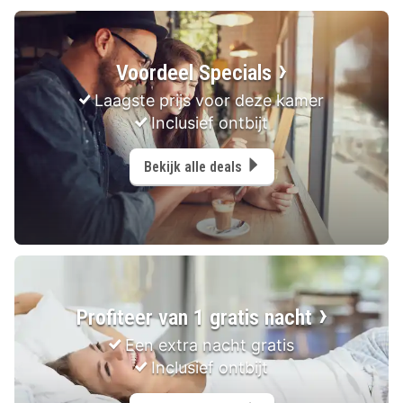
Voordeel Specials
Laagste prijs voor deze kamer
Inclusief ontbijt
Bekijk alle deals
Profiteer van 1 gratis nacht
Een extra nacht gratis
Inclusief ontbijt