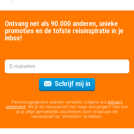
Ontvang net als 90.000 anderen, unieke
promoties en de tofste reisinspiratie in je
inbox!
Voor de nieuws
Schrijf mij in
Persoonsgegevens worden verwerkt volgens ons
privacy
statement
. Wil je de nieuwsbrief niet meer ontvangen? Dan kun
je je altijd gemakkelijk uitschrijven door onderaan de
nieuwsbrief op “afmelden” te klikken.