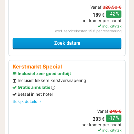
Vanaf
328,50 €
korting
-42 %
189 €
per kamer per nacht
incl. citytax
excl. servicekosten 15 € per reservering
voor Kerstmarkt Special
Zoek datum
Kerstmarkt Special
Inclusief zeer goed ontbijt
Inclusief lekkere kerstversnapering
Gratis annulatie
Betaal in het hotel
Bekijk details
Vanaf
246 €
korting
-17 %
203 €
per kamer per nacht
incl. citytax