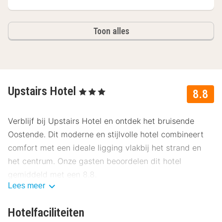
Toon alles
Upstairs Hotel
, 3 Sterren
8.8
Verblijf bij Upstairs Hotel en ontdek het bruisende
Oostende. Dit moderne en stijlvolle hotel combineert
comfort met een ideale ligging vlakbij het strand en
het centrum. Onze gasten beoordelen dit hotel
gemiddeld met een 8.8.
Lees meer
Ligging Upstairs Hotel
Hotelfaciliteiten
Upstairs Hotel ligt op een centrale locatie in Oostende,