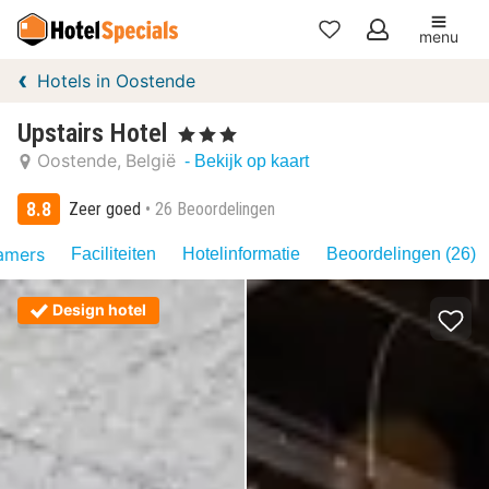
menu
Mijn
Hotels in Oostende
favorieten
Upstairs Hotel
, 3 Sterren
Oostende
België
- Bekijk op kaart
8.8
Zeer goed
26 Beoordelingen
amers
Faciliteiten
Hotelinformatie
Beoordelingen (26)
Design hotel